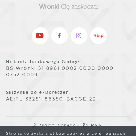
Nr konta bankowego Gminy:
BS Wronki 31 8961 0002 0000 0000
0752 0009
Skrzynka do e-Doręczeń:
AE:PL-33251-86350-BACGE-22
Mapa serwisu
RSS
Strona korzysta z plików cookies w celu realizacji
Deklaracja dostępności