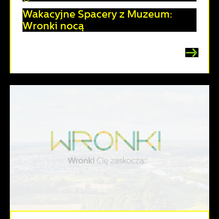
Wakacyjne Spacery z Muzeum:
Wronki nocą