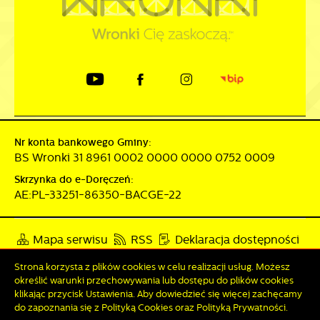
Nr konta bankowego Gminy:
BS Wronki 31 8961 0002 0000 0000 0752 0009
Skrzynka do e-Doręczeń:
AE:PL-33251-86350-BACGE-22
Mapa serwisu
RSS
Deklaracja dostępności
Polityka prywatności
Sygnalista
Strona korzysta z plików cookies w celu realizacji usług. Możesz
określić warunki przechowywania lub dostępu do plików cookies
klikając przycisk Ustawienia. Aby dowiedzieć się więcej zachęcamy
Odwiedzin: 3862734
Online: 296
do zapoznania się z Polityką Cookies oraz Polityką Prywatności.