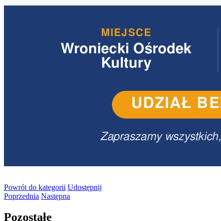
Powrót
do kategorii
Udostępnij
Poprzednia
Następna
Pozostałe