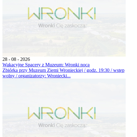
28 - 08 - 2026
Wakacyjne Spacery z Muzeum: Wronki nocą
Zbiórka przy Muzeum Ziemi Wronieckiej / godz. 19:30 / wstęp
wolny / organizatorzy: Wroniecki...