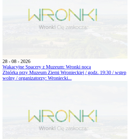
28 - 08 - 2026
Wakacyjne Spacery z Muzeum: Wronki nocą
Zbiórka przy Muzeum Ziemi Wronieckiej / godz. 19:30 / wstęp
wolny / organizatorzy: Wroniecki...