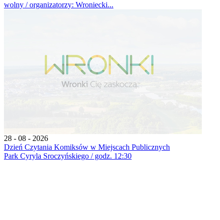
wolny / organizatorzy: Wroniecki...
28 - 08 - 2026
Dzień Czytania Komiksów w Miejscach Publicznych
Park Cyryla Sroczyńskiego / godz. 12:30