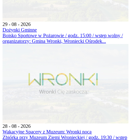
29 - 08 - 2026
Dożynki Gminne
Boisko Sportowe w Pożarowie / godz. 15:00 / wstęp wolny /
organizatorzy: Gmina Wronki, Wroniecki Ośrodek...
28 - 08 - 2026
Wakacyjne Spacery z Muzeum: Wronki nocą
Zbiórka przy Muzeum Ziemi Wronieckiej / godz. 19:30 / wstęp