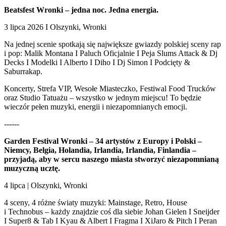
Beatsfest Wronki – jedna noc. Jedna energia.
3 lipca 2026 I Olszynki, Wronki
Na jednej scenie spotkają się największe gwiazdy polskiej sceny rap
i pop: Malik Montana I Paluch Oficjalnie I Peja Slums Attack & Dj
Decks I Modelki I Alberto I Diho I Dj Simon I Podcięty &
Saburrakap.
Koncerty, Strefa VIP, Wesołe Miasteczko, Festiwal Food Trucków
oraz Studio Tatuażu – wszystko w jednym miejscu! To będzie
wieczór pełen muzyki, energii i niezapomnianych emocji.
------
Garden Festival Wronki – 34 artystów z Europy i Polski –
Niemcy, Belgia, Holandia, Irlandia, Irlandia, Finlandia –
przyjadą, aby w sercu naszego miasta stworzyć niezapomnianą
muzyczną ucztę.
4 lipca | Olszynki, Wronki
4 sceny, 4 różne światy muzyki: Mainstage, Retro, House
i Technobus – każdy znajdzie coś dla siebie Johan Gielen I Sneijder
I Super8 & Tab I Kyau & Albert I Fragma I XiJaro & Pitch I Peran