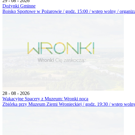
29 - 08 - 2026
Dożynki Gminne
Boisko Sportowe w Pożarowie / godz. 15:00 / wstęp wolny / organiz
28 - 08 - 2026
Wakacyjne Spacery z Muzeum: Wronki nocą
Zbiórka przy Muzeum Ziemi Wronieckiej / godz. 19:30 / wstęp wolny 