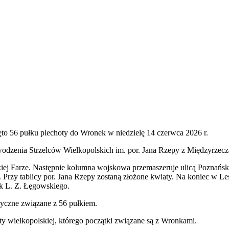
ęto 56 pułku piechoty do Wronek w niedzielę 14 czerwca 2026 r.
odzenia Strzelców Wielkopolskich im. por. Jana Rzepy z Międzyrzec
kiej Farze. Następnie kolumna wojskowa przemaszeruje ulicą Poznańsk
zy tablicy por. Jana Rzepy zostaną złożone kwiaty. Na koniec w Lesi
łk L. Z. Łęgowskiego.
ryczne związane z 56 pułkiem.
y wielkopolskiej, którego początki związane są z Wronkami.