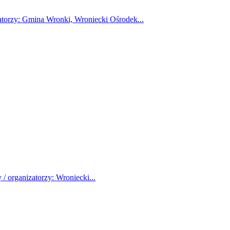
atorzy: Gmina Wronki, Wroniecki Ośrodek...
/ organizatorzy: Wroniecki...