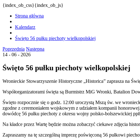
{index_ob_css}{index_ob_js}
Strona główna
Kalendarz
Święto 56 pułku piechoty wielkopolskiej
Poprzednia
Następna
14 - 06 - 2026
Święto 56 pułku piechoty wielkopolskiej
Wronieckie Stowarzyszenie Historyczne „Historica” zaprasza na Świ
Współorganizatorami święta są Burmistrz MiG Wronki, Batalion Dow
Święto rozpocznie się o godz. 12:00 uroczystą Mszą św. we wroniec
zgodne z ceremoniałem wojskowym z udziałem kompanii honorowej. Pr
dowódcę 56 pułku piechoty z okresu wojny polsko-bolszewickiej pp
Na kładce przez Wartę będzie można zobaczyć ciekawe zdjęcia histo
Zapraszamy na tę szczególną imprezę poświęconą 56 pułkowi piechot