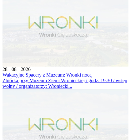
28 - 08 - 2026
Wakacyjne Spacery z Muzeum: Wronki nocą
Zbiórka przy Muzeum Ziemi Wronieckiej / godz. 19:30 / wstęp
wolny / organizatorzy: Wroniecki...