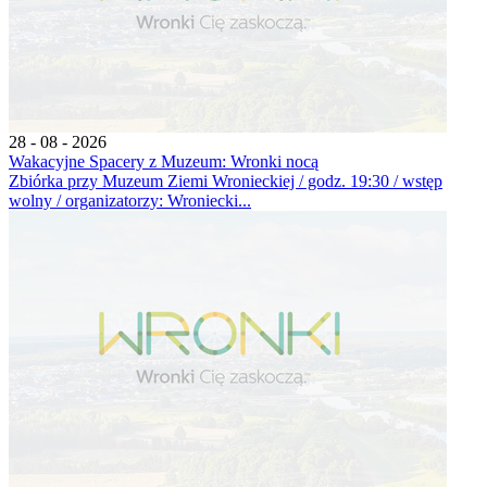
28 - 08 - 2026
Wakacyjne Spacery z Muzeum: Wronki nocą
Zbiórka przy Muzeum Ziemi Wronieckiej / godz. 19:30 / wstęp
wolny / organizatorzy: Wroniecki...