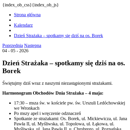
{index_ob_css}{index_ob_js}
Strona główna
Kalendarz
Dzień Strażaka – spotkamy się dziś na os. Borek
Poprzednia
Następna
04 - 05 - 2026
Dzień Strażaka – spotkamy się dziś na os.
Borek
Świętujmy dziś wraz z naszymi niezastąpionymi strażakami.
Harmonogram Obchodów Dnia Strażaka – 4 maja:
17:30 – msza św. w kościele pw. św. Urszuli Ledóchowskiej
we Wronkach
Po mszy apel i wręczenie odznaczeń
Spotkanie ze strażakami: Os. Borek, ul. Mickiewicza, ul. Jana
Pawła II, ul. Myśliwska, ul. Topolowa, ul. Łąkowa, ul.
Myśliwska, ul. Jana Pawła II, u. Chrobrego, ul. Poznańska,