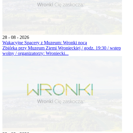
28 - 08 - 2026
Wakacyjne Spacery z Muzeum: Wronki nocą
Zbiórka przy Muzeum Ziemi Wronieckiej / godz. 19:30 / wstęp
wolny / organizatorzy: Wroniecki...