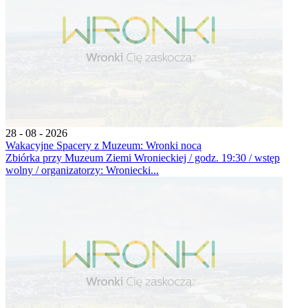
28 - 08 - 2026
Wakacyjne Spacery z Muzeum: Wronki nocą
Zbiórka przy Muzeum Ziemi Wronieckiej / godz. 19:30 / wstęp
wolny / organizatorzy: Wroniecki...