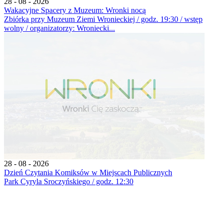
28 - 08 - 2026
Wakacyjne Spacery z Muzeum: Wronki nocą
Zbiórka przy Muzeum Ziemi Wronieckiej / godz. 19:30 / wstęp
wolny / organizatorzy: Wroniecki...
28 - 08 - 2026
Dzień Czytania Komiksów w Miejscach Publicznych
Park Cyryla Sroczyńskiego / godz. 12:30