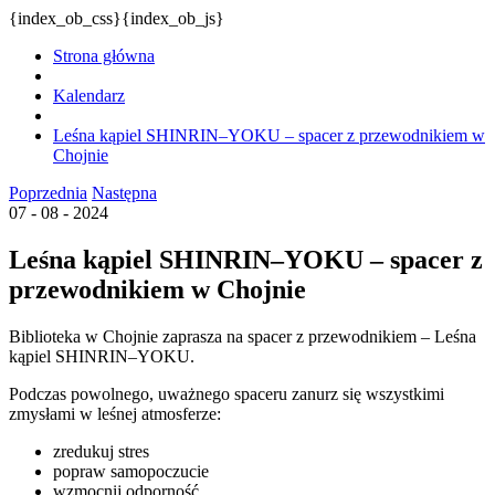
{index_ob_css}{index_ob_js}
Strona główna
Kalendarz
Leśna kąpiel SHINRIN–YOKU – spacer z przewodnikiem w
Chojnie
Poprzednia
Następna
07 - 08 - 2024
Leśna kąpiel SHINRIN–YOKU – spacer z
przewodnikiem w Chojnie
Biblioteka w Chojnie zaprasza na spacer z przewodnikiem – Leśna
kąpiel SHINRIN–YOKU.
Podczas powolnego, uważnego spaceru zanurz się wszystkimi
zmysłami w leśnej atmosferze:
zredukuj stres
popraw samopoczucie
wzmocnij odporność