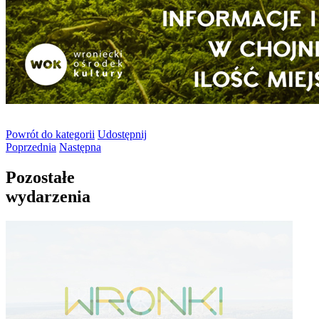
Powrót
do kategorii
Udostępnij
Poprzednia
Następna
Pozostałe
wydarzenia