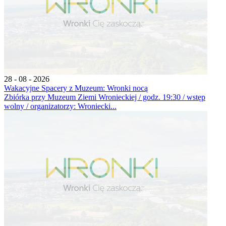
28 - 08 - 2026
Wakacyjne Spacery z Muzeum: Wronki nocą
Zbiórka przy Muzeum Ziemi Wronieckiej / godz. 19:30 / wstęp
wolny / organizatorzy: Wroniecki...