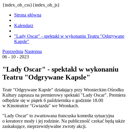
{index_ob_css}{index_ob_js}
Strona główna
Kalendarz
"Lady Oscar" - spektakl w wykonaniu Teatru "Odgrywane
Kapsle"
Poprzednia
Następna
06 - 10 - 2023
"Lady Oscar" - spektakl w wykonaniu
Teatru "Odgrywane Kapsle"
Teatr "Odgrywane Kapsle" działający przy Wronieckim Ośrodku
Kultury zaprasza na premierowy spektakl "Lady Oscar". Premiera
odbędzie się w piątek 6 października o godzinie 18.00
w Kinoteatrze "Gwiazda" we Wronkach.
"Lady Oscar" to zwariowana francuska komedia sytuacyjna
o kreatorce mody i jej rodzinie. Na publiczność czekać będą także
zaskakujące, nieprzewidywalne zwroty akcji.