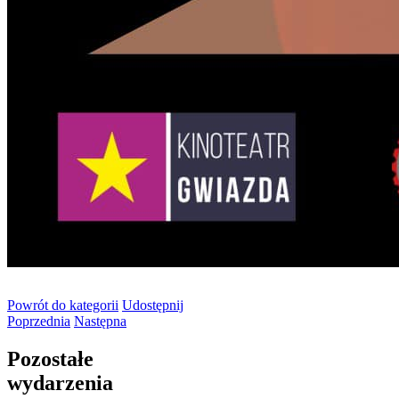
Powrót
do kategorii
Udostępnij
Poprzednia
Następna
Pozostałe
wydarzenia