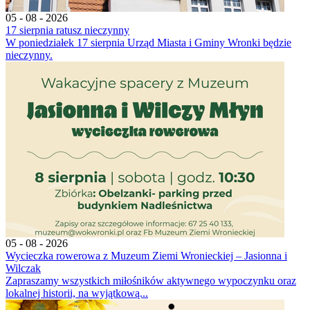
05 - 08 - 2026
17 sierpnia ratusz nieczynny
W poniedziałek 17 sierpnia Urząd Miasta i Gminy Wronki będzie
nieczynny.
05 - 08 - 2026
Wycieczka rowerowa z Muzeum Ziemi Wronieckiej – Jasionna i
Wilczak
Zapraszamy wszystkich miłośników aktywnego wypoczynku oraz
lokalnej historii, na wyjątkową...