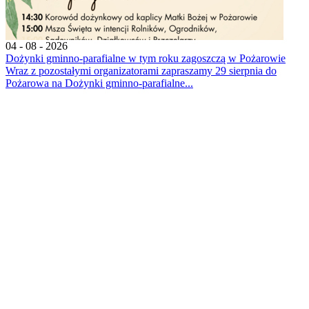
04 - 08 - 2026
Dożynki gminno-parafialne w tym roku zagoszczą w Pożarowie
Wraz z pozostałymi organizatorami zapraszamy 29 sierpnia do
Pożarowa na Dożynki gminno-parafialne...