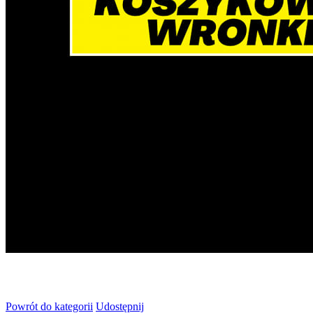
Powrót
do kategorii
Udostępnij