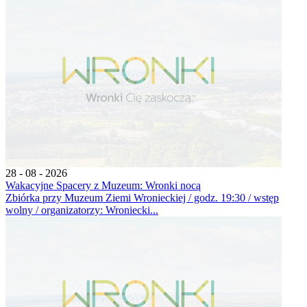
28 - 08 - 2026
Wakacyjne Spacery z Muzeum: Wronki nocą
Zbiórka przy Muzeum Ziemi Wronieckiej / godz. 19:30 / wstęp
wolny / organizatorzy: Wroniecki...