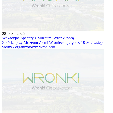
28 - 08 - 2026
Wakacyjne Spacery z Muzeum: Wronki nocą
Zbiórka przy Muzeum Ziemi Wronieckiej / godz. 19:30 / wstęp
wolny / organizatorzy: Wroniecki...