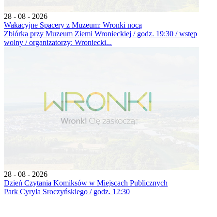
28 - 08 - 2026
Wakacyjne Spacery z Muzeum: Wronki nocą
Zbiórka przy Muzeum Ziemi Wronieckiej / godz. 19:30 / wstęp
wolny / organizatorzy: Wroniecki...
28 - 08 - 2026
Dzień Czytania Komiksów w Miejscach Publicznych
Park Cyryla Sroczyńskiego / godz. 12:30