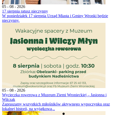
05 - 08 - 2026
17 sierpnia ratusz nieczynny
W poniedziałek 17 sierpnia Urząd Miasta i Gminy Wronki będzie
nieczynny.
05 - 08 - 2026
Wycieczka rowerowa z Muzeum Ziemi Wronieckiej – Jasionna i
Wilczak
Zapraszamy wszystkich miłośników aktywnego wypoczynku oraz
lokalnej historii, na wyjątkową...