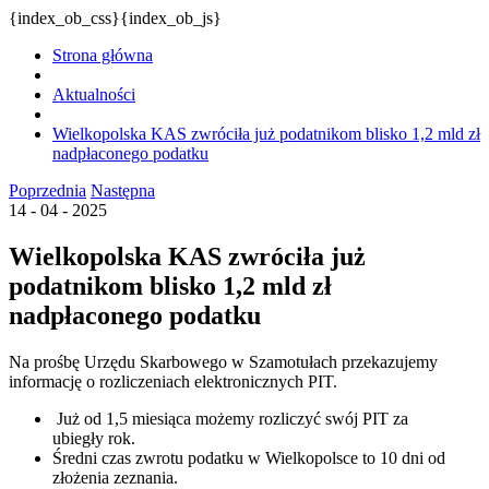
{index_ob_css}{index_ob_js}
Strona główna
Aktualności
Wielkopolska KAS zwróciła już podatnikom blisko 1,2 mld zł
nadpłaconego podatku
Poprzednia
Następna
14 - 04 - 2025
Wielkopolska KAS zwróciła już
podatnikom blisko 1,2 mld zł
nadpłaconego podatku
Na prośbę Urzędu Skarbowego w Szamotułach przekazujemy
informację o rozliczeniach elektronicznych PIT.
Już od 1,5 miesiąca możemy rozliczyć swój PIT za
ubiegły rok.
Średni czas zwrotu podatku w Wielkopolsce to 10 dni od
złożenia zeznania.