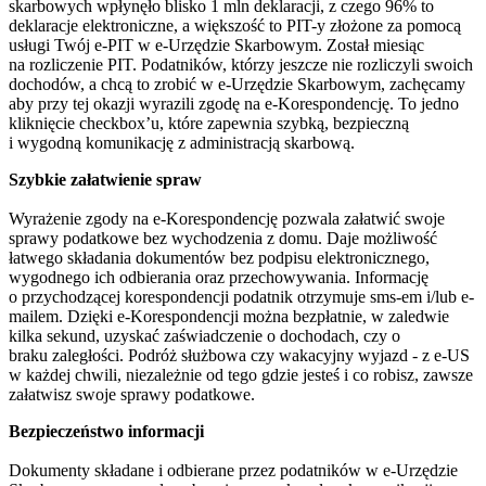
skarbowych wpłynęło blisko 1 mln deklaracji, z czego 96% to
deklaracje elektroniczne, a większość to PIT-y złożone za pomocą
usługi Twój e-PIT w e-Urzędzie Skarbowym. Został miesiąc
na rozliczenie PIT. Podatników, którzy jeszcze nie rozliczyli swoich
dochodów, a chcą to zrobić w e-Urzędzie Skarbowym, zachęcamy
aby przy tej okazji wyrazili zgodę na e-Korespondencję. To jedno
kliknięcie checkbox’u, które zapewnia szybką, bezpieczną
i wygodną komunikację z administracją skarbową.
Szybkie załatwienie spraw
Wyrażenie zgody na e-Korespondencję pozwala załatwić swoje
sprawy podatkowe bez wychodzenia z domu. Daje możliwość
łatwego składania dokumentów bez podpisu elektronicznego,
wygodnego ich odbierania oraz przechowywania. Informację
o przychodzącej korespondencji podatnik otrzymuje sms-em i/lub e-
mailem. Dzięki e-Korespondencji można bezpłatnie, w zaledwie
kilka sekund, uzyskać zaświadczenie o dochodach, czy o
braku zaległości. Podróż służbowa czy wakacyjny wyjazd - z e-US
w każdej chwili, niezależnie od tego gdzie jesteś i co robisz, zawsze
załatwisz swoje sprawy podatkowe.
Bezpieczeństwo informacji
Dokumenty składane i odbierane przez podatników w e-Urzędzie