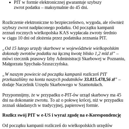
PIT w formie elektronicznej gwarantuje szybszy
zwrot podatku – maksymalnie do 45 dni.
Rozliczenie elektroniczne to bezpieczeństwo, wygoda, ale również
szybszy zwrot nadpłaconego podatku. Od początku kampanii
zeznań rocznych wielkopolska KAS wypłacała zwroty średnio
w ciągu 10 dni od złożenia przez podatnika zeznania PIT.
„Od 15 lutego urzędy skarbowe w województwie wielkopolskim
dokonały zwrotów podatku na łączną kwotę blisko 1,2 mld zł”
–
mówi rzecznik prasowy Izby Administracji Skarbowej w Poznaniu,
Małgorzata Spychała-Szuszczyńska.
„W naszym powiecie od początku kampanii rozliczeń PIT
przekazaliśmy na konta naszych podatników
33.815.478,56
zł
”
–
dodaje Naczelnik Urzędu Skarbowego w Szamotułach.
Przypomnijmy, że w przypadku e-PIT-ów urząd skarbowy ma 45
dni na dokonanie zwrotu. To aż o połowę krócej, niż w przypadku
zeznań składanych w tradycyjnej, papierowej formie.
Rozlicz swój PIT w e-US i wyraź zgodę na e-Korespondencję
Od początku kampanii rozliczeń do wielkopolskich urzędów