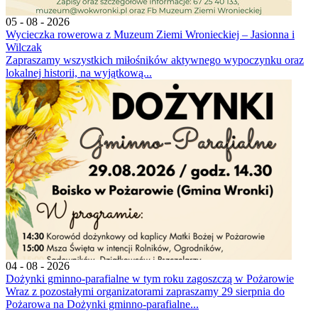
05 - 08 - 2026
Wycieczka rowerowa z Muzeum Ziemi Wronieckiej – Jasionna i
Wilczak
Zapraszamy wszystkich miłośników aktywnego wypoczynku oraz
lokalnej historii, na wyjątkową...
04 - 08 - 2026
Dożynki gminno-parafialne w tym roku zagoszczą w Pożarowie
Wraz z pozostałymi organizatorami zapraszamy 29 sierpnia do
Pożarowa na Dożynki gminno-parafialne...