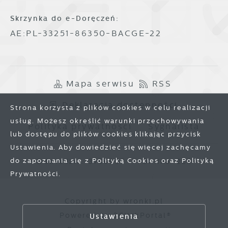
Skrzynka do e-Doręczeń:
AE:PL-33251-86350-BACGE-22
Mapa serwisu
RSS
Deklaracja dostępności
Strona korzysta z plików cookies w celu realizacji
usług. Możesz określić warunki przechowywania
Polityka prywatności
Sygnalista
lub dostępu do plików cookies klikając przycisk
Ustawienia. Aby dowiedzieć się więcej zachęcamy
do zapoznania się z Polityką Cookies oraz Polityką
Odwiedzin: 3786907
Online: 228
Prywatności.
Zapisz wybrane
Copyright by wronki.pl
Powered by
2ClickPortal®
Ustawienia