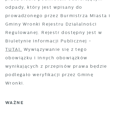
pojawić się na stronach podmiotów trzecich
odpady,
który jest wpisany do
lub firm będących naszymi partnerami oraz
prowadzonego przez Burmistrza Miasta i
innych dostawców usług. Firmy te działają w
Gminy Wronki Rejestru Działalności
charakterze pośredników prezentujących nasze
treści w postaci wiadomości, ofert,
Regulowanej. Rejestr dostępny jest w
komunikatów mediów społecznościowych.
Biuletynie Informacji Publicznej -
TUTAJ.
Wywiązywanie się z tego
obowiązku i innych obowiązków
wynikających z przepisów prawa będzie
podlegało weryfikacji przez Gminę
Wronki.
WAŻNE