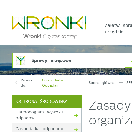
Przejdź do menu.
Przejdź do wyszukiwarki.
Przejdź do treści.
Przejdź do ustawień wielkości czcionki.
Włącz wersję kontrastową strony.
Załatw sp
urzędzie
Sprawy urzędowe
Powróć
Gospodarka
Strona główna
SP
do:
Odpadami
Zasady
OCHRONA ŚRODOWISKA
Harmonogram wywozu
organiz
odpadów
Gospodarka odpadami