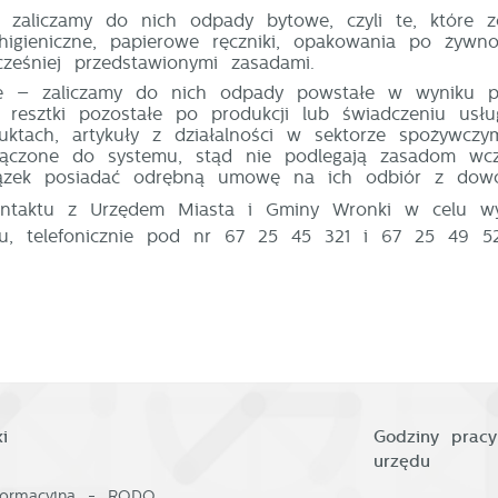
zanujemy Twoją prywatność. Możesz zmienić ustawienia cookies lub
 zaliczamy do nich odpady bytowe, czyli te, które z
aakceptować je wszystkie. W dowolnym momencie możesz dokonać
 higieniczne, papierowe ręczniki, opakowania po żywnoś
miany swoich ustawień.
ześniej przedstawionymi zasadami.
e
– zaliczamy do nich odpady powstałe w wyniku prow
ie, resztki pozostałe po produkcji lub świadczeniu u
uktach, artykuły z działalności w sektorze spożywc
iezbędne
ączone do systemu, stąd nie podlegają zasadom wcz
zek posiadać odrębną umowę na ich odbiór z dowol
iezbędne pliki cookies służą do prawidłowego funkcjonowania strony
nternetowej i umożliwiają Ci komfortowe korzystanie z oferowanych przez
taktu z Urzędem Miasta i Gminy Wronki w celu wyj
as usług.
, telefonicznie pod nr 67 25 45 321 i 67 25 49 52
liki cookies odpowiadają na podejmowane przez Ciebie działania w cel
ięcej
.in. dostosowania Twoich ustawień preferencji prywatności, logowania cz
ypełniania formularzy. Dzięki plikom cookies strona, z której korzystasz,
oże działać bez zakłóceń.
unkcjonalne i personalizacyjne
ego typu pliki cookies umożliwiają stronie internetowej zapamiętanie
prowadzonych przez Ciebie ustawień oraz personalizację określonych
Zapisz wybrane
unkcjonalności czy prezentowanych treści.
i
Godziny pracy
zięki tym plikom cookies możemy zapewnić Ci większy komfort
Zezwól na wszystkie
ięcej
urzędu
orzystania z funkcjonalności naszej strony poprzez dopasowanie jej do
woich indywidualnych preferencji. Wyrażenie zgody na funkcjonalne i
nformacyjna - RODO