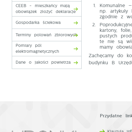
S
Komunalne
–
CEEB - mieszkańcy mają
z
np. artykuły
obowiązek złożyć deklaracje
z
zgodnie z wc
Gospodarka ściekowa
Poprodukcyjn
kartony, fol
Terminy polowań zbiorowych
pustych prod
N
te nie są wł
Pomiary pól
mamy obowią
N
elektromagnetycznych
i
Zachęcamy do kon
n
budynku B Urzędu
Dane o jakości powietrza
P
W
m
w
m
F
T
w
f
Przydatne link
D
W
k
T
Klauzula i