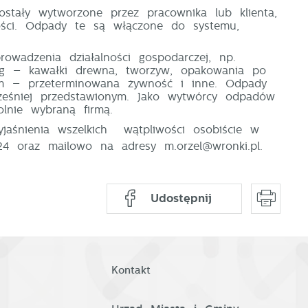
ostały wytworzone przez pracownika lub klienta,
ci.
Odpady te są włączone do systemu,
adzenia działalności gospodarczej, np.
sług – kawałki drewna, tworzyw, opakowania po
zym – przeterminowana żywność i inne. Odpady
eśniej przedstawionym. Jako wytwórcy odpadów
nie wybraną firmą.
aśnienia wszelkich wątpliwości osobiście w
4 oraz mailowo na adresy m.orzel@wronki.pl.
u
y
Udostępnij
Kontakt