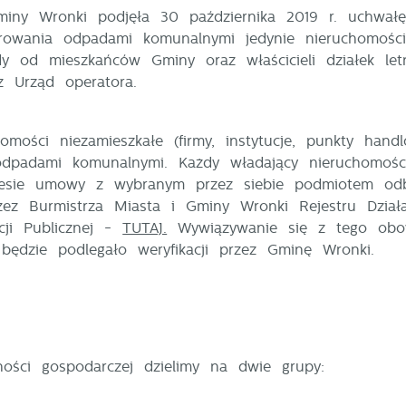
iny Wronki podjęła 30 października 2019 r. uchwałę
rowania odpadami komunalnymi jedynie nieruchomości
dy od mieszkańców Gminy oraz właścicieli działek le
z Urząd operatora.
homości niezamieszkałe (firmy, instytucje, punkty ha
dpadami komunalnymi. Każdy władający nieruchomości
esie umowy z wybranym przez siebie podmiotem od
ez Burmistrza Miasta i Gminy Wronki Rejestru Działa
acji Publicznej -
TUTAJ.
Wywiązywanie się z tego obo
będzie podlegało weryfikacji przez Gminę Wronki.
stawienia
ności gospodarczej dzielimy na dwie grupy: