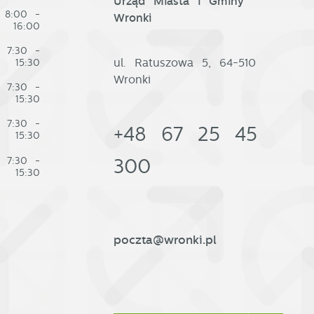
Urząd Miasta i Gminy
8:00 -
Wronki
16:00
7:30 -
ul. Ratuszowa 5, 64-510
15:30
Wronki
7:30 -
15:30
7:30 -
+48 67 25 45
15:30
e
7:30 -
300
15:30
w
poczta@wronki.pl