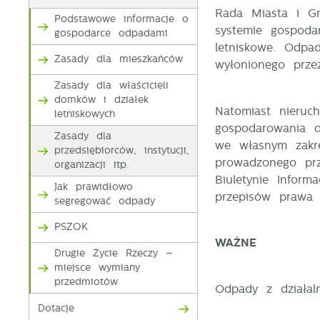
Rada Miasta i Gm
Podstawowe informacje o
systemie gospoda
gospodarce odpadami
letniskowe. Odpa
Zasady dla mieszkańców
wyłonionego prze
Zasady dla właścicieli
domków i działek
Natomiast nieruc
letniskowych
gospodarowania o
Zasady dla
we własnym zakr
przedsiębiorców, instytucji,
prowadzonego prz
organizacji itp.
Biuletynie Inform
Jak prawidłowo
przepisów prawa 
segregować odpady
PSZOK
WAŻNE
Drugie Życie Rzeczy –
miejsce wymiany
przedmiotów
U
Odpady z działal
Dotacje