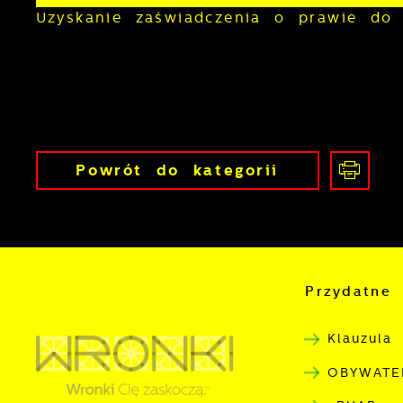
Uzyskanie zaświadczenia o prawie do
U
Powrót
do kategorii
S
c
m
Przydatne 
N
N
f
Klauzula
k
OBYWATE
P
W
d