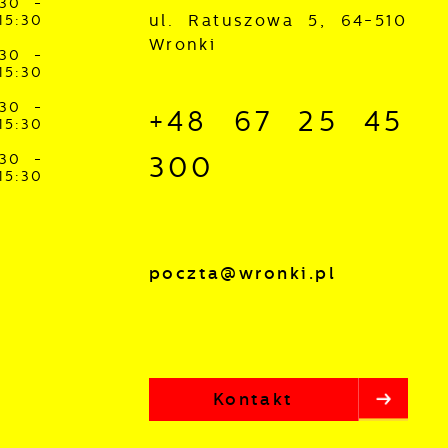
:30 -
ul. Ratuszowa 5, 64-510
15:30
Wronki
:30 -
15:30
:30 -
+48 67 25 45
15:30
:30 -
300
15:30
poczta@wronki.pl
z
Kontakt