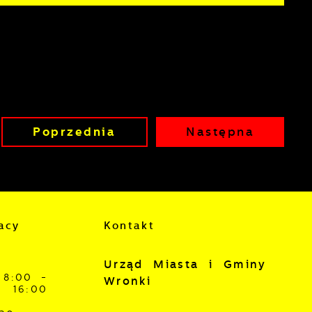
Poprzednia
Następna
acy
Kontakt
Urząd Miasta i Gminy
8:00 -
Wronki
16:00