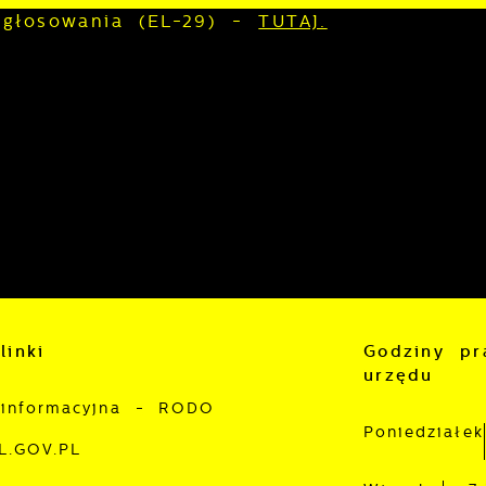
 głosowania (EL-29) -
TUTAJ.
stawienia
zanujemy Twoją prywatność. Możesz zmienić ustawienia
ookies lub zaakceptować je wszystkie. W dowolnym
omencie możesz dokonać zmiany swoich ustawień.
linki
Godziny pr
iezbędne
urzędu
iezbędne pliki cookies służą do prawidłowego
unkcjonowania strony internetowej i umożliwiają Ci
 informacyjna - RODO
omfortowe korzystanie z oferowanych przez nas usług.
Poniedziałek
L.GOV.PL
liki cookies odpowiadają na podejmowane przez Ciebie
ięcej
ziałania w celu m.in. dostosowania Twoich ustawień