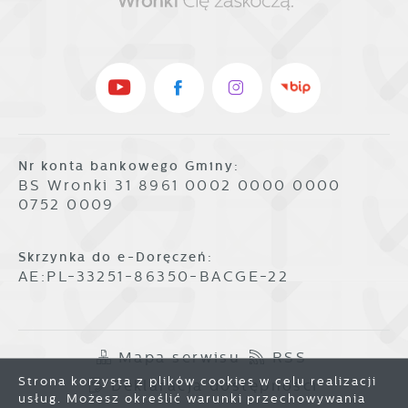
Nr konta bankowego Gminy:
BS Wronki 31 8961 0002 0000 0000
0752 0009
Skrzynka do e-Doręczeń:
AE:PL-33251-86350-BACGE-22
Mapa serwisu
RSS
Strona korzysta z plików cookies w celu realizacji
Deklaracja dostępności
usług. Możesz określić warunki przechowywania