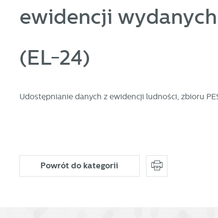
ewidencji wydanych
U
(EL-24)
S
j
Udostępnianie danych z ewidencji ludności, zbioru P
N
Ni
i 
Powrót
do kategorii
Pl
W
do
fo
za
F
Te