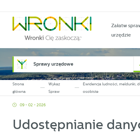
Przejdź do menu.
Przejdź do wyszukiwarki.
Przejdź do treści.
Przejdź do ustawień wielkości czcionki.
Włącz wersję kontrastową strony.
Załatw spra
urzędzie
Sprawy urzędowe
Strona
Wykaz
Ewidencja ludności, meldunki,
główna
Spraw
osobiste
09 - 02 - 2026
Udostępnianie danyc