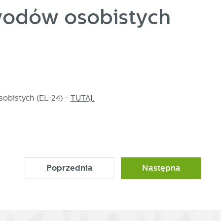
wodów osobistych
ać
obistych (EL-24) -
TUTAJ.
ej
Poprzednia
Następna
a