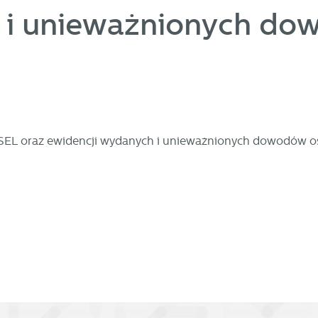
 i unieważnionych do
stawienia
zanujemy Twoją prywatność. Możesz zmienić ustawienia cookies lub zaakceptow
e wszystkie. W dowolnym momencie możesz dokonać zmiany swoich ustawień.
ESEL oraz ewidencji wydanych i unieważnionych dowodów os
iezbędne
ezbędne pliki cookies służą do prawidłowego funkcjonowania strony internetow
umożliwiają Ci komfortowe korzystanie z oferowanych przez nas usług.
iki cookies odpowiadają na podejmowane przez Ciebie działania w celu m.in.
ięcej
stosowania Twoich ustawień preferencji prywatności, logowania czy wypełniani
rmularzy. Dzięki plikom cookies strona, z której korzystasz, może działać bez
kłóceń.
unkcjonalne i personalizacyjne
go typu pliki cookies umożliwiają stronie internetowej zapamiętanie