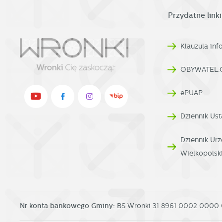
w
Przydatne linki
fu
Dz
W
Klauzula in
fu
pr
gw
OBYWATEL.
A
An
ePUAP
po
Co
Dziennik Ust
W
wi
s
Dziennik U
w
R
Wielkopolsk
pr
Dz
co
ak
Pr
W
p
Nr konta bankowego Gminy:
BS Wronki 31 8961 0002 0000
pr