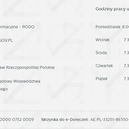
prowadzonych przez Ciebie ustawień oraz personalizację określonych
Godziny pracy 
nkcjonalności czy prezentowanych treści.
Zapisz wybrane
ięki tym plikom cookies możemy zapewnić Ci większy komfort korzystania z
ięcej
formacyjna - RODO
Poniedziałek
8:0
nkcjonalności naszej strony poprzez dopasowanie jej do Twoich indywidualnych
Zezwól na wszystkie
eferencji. Wyrażenie zgody na funkcjonalne i personalizacyjne pliki cookies
arantuje dostępność większej ilości funkcji na stronie.
Wtorek
7:
GOV.PL
nalityczne
alityczne pliki cookies pomagają nam rozwijać się i dostosowywać do Twoich
Środa
7:
trzeb.
okies analityczne pozwalają na uzyskanie informacji w zakresie wykorzystywania
Czwartek
7:
aw Rzeczypospolitej Polskiej
ięcej
tryny internetowej, miejsca oraz częstotliwości, z jaką odwiedzane są nasze
erwisy www. Dane pozwalają nam na ocenę naszych serwisów internetowych po
Piątek
7:
rzędowy Województwa
zględem ich popularności wśród użytkowników. Zgromadzone informacje są
eklamowe
iego
zetwarzane w formie zanonimizowanej. Wyrażenie zgody na analityczne pliki
ięki reklamowym plikom cookies prezentujemy Ci najciekawsze informacje i
okies gwarantuje dostępność wszystkich funkcjonalności.
tualności na stronach naszych partnerów.
omocyjne pliki cookies służą do prezentowania Ci naszych komunikatów na
ięcej
odstawie analizy Twoich upodobań oraz Twoich zwyczajów dotyczących
 0000 0752 0009
Skrzynka do e-Doręczeń:
AE:PL-33251-8635
zeglądanej witryny internetowej. Treści promocyjne mogą pojawić się na stronac