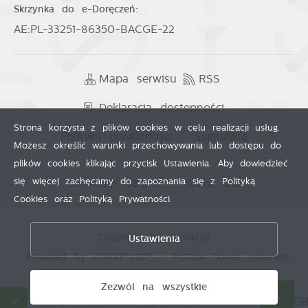
Skrzynka do e-Doręczeń:
AE:PL-33251-86350-BACGE-22
Mapa serwisu
RSS
Deklaracja dostępności
Strona korzysta z plików cookies w celu realizacji usług.
Polityka prywatności
Sygnalista
Możesz określić warunki przechowywania lub dostępu do
plików cookies klikając przycisk Ustawienia. Aby dowiedzieć
się więcej zachęcamy do zapoznania się z Polityką
Odwiedzin: 3813797
Online: 292
Cookies oraz Polityką Prywatności.
Zapisz wybrane
Copyright by wronki.pl
Ustawienia
Zezwól na wszystkie
Powered by
2ClickPortal®
- Portale nowej generacji
Zezwól na wszystkie
DANE O JAKOŚCI POWIETRZA
HARMONOGRA