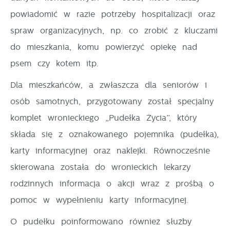
miejsca oraz częstotliwości, z jaką odwiedzane są
powiadomić w razie potrzeby hospitalizacji oraz
Reklamowe
nasze serwisy www. Dane pozwalają nam na ocenę
spraw organizacyjnych, np. co zrobić z kluczami
naszych serwisów internetowych pod względem ich
Dzięki reklamowym plikom cookies prezentujemy Ci
do mieszkania, komu powierzyć opiekę nad
popularności wśród użytkowników. Zgromadzone
najciekawsze informacje i aktualności na stronach
informacje są przetwarzane w formie zanonimizowanej.
psem czy kotem itp.
naszych partnerów.
Wyrażenie zgody na analityczne pliki cookies
Promocyjne pliki cookies służą do prezentowania Ci
Dla mieszkańców, a zwłaszcza dla seniorów i
Więcej
gwarantuje dostępność wszystkich funkcjonalności.
naszych komunikatów na podstawie analizy Twoich
osób samotnych, przygotowany został specjalny
upodobań oraz Twoich zwyczajów dotyczących
komplet wronieckiego „Pudełka Życia”, który
przeglądanej witryny internetowej. Treści promocyjne
składa się z oznakowanego pojemnika (pudełka),
mogą pojawić się na stronach podmiotów trzecich
karty informacyjnej oraz naklejki. Równocześnie
lub firm będących naszymi partnerami oraz innych
dostawców usług. Firmy te działają w charakterze
skierowana została do wronieckich lekarzy
pośredników prezentujących nasze treści w postaci
rodzinnych informacja o akcji wraz z prośbą o
wiadomości, ofert, komunikatów mediów
pomoc w wypełnieniu karty informacyjnej.
społecznościowych.
O pudełku poinformowano również służby