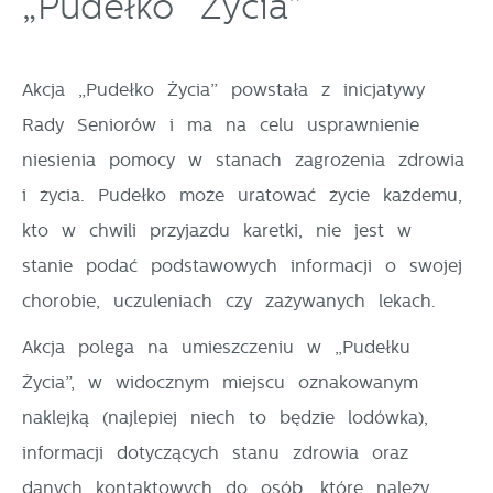
„Pudełko Życia”
Więcej
Ciebie działania w celu m.in. dostosowania Twoich
ustawień preferencji prywatności, logowania czy
Funkcjonalne i personalizacyjne
wypełniania formularzy. Dzięki plikom cookies strona,
Akcja „Pudełko Życia” powstała z inicjatywy
z której korzystasz, może działać bez zakłóceń.
Tego typu pliki cookies umożliwiają stronie
Rady Seniorów i ma na celu usprawnienie
internetowej zapamiętanie wprowadzonych przez Ciebie
niesienia pomocy w stanach zagrożenia zdrowia
ustawień oraz personalizację określonych
i życia. Pudełko może uratować życie każdemu,
funkcjonalności czy prezentowanych treści.
kto w chwili przyjazdu karetki, nie jest w
Dzięki tym plikom cookies możemy zapewnić Ci
Więcej
stanie podać podstawowych informacji o swojej
większy komfort korzystania z funkcjonalności naszej
chorobie, uczuleniach czy zażywanych lekach.
strony poprzez dopasowanie jej do Twoich
Analityczne
indywidualnych preferencji. Wyrażenie zgody na
Akcja polega na umieszczeniu w „Pudełku
funkcjonalne i personalizacyjne pliki cookies
Analityczne pliki cookies pomagają nam rozwijać się
Życia”, w widocznym miejscu oznakowanym
gwarantuje dostępność większej ilości funkcji na
i dostosowywać do Twoich potrzeb.
naklejką (najlepiej niech to będzie lodówka),
stronie.
Cookies analityczne pozwalają na uzyskanie informacji
informacji dotyczących stanu zdrowia oraz
Więcej
w zakresie wykorzystywania witryny internetowej,
danych kontaktowych do osób, które należy