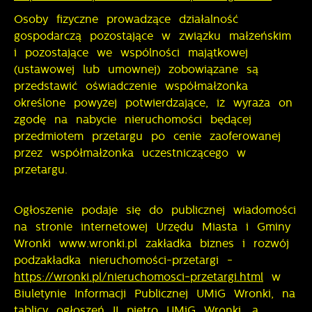
Osoby fizyczne prowadzące działalność
gospodarczą pozostające w związku małżeńskim
i pozostające we wspólności majątkowej
(ustawowej lub umownej) zobowiązane są
przedstawić oświadczenie współmałżonka
określone powyżej potwierdzające, iż wyraża on
zgodę na nabycie nieruchomości będącej
przedmiotem przetargu po cenie zaoferowanej
przez współmałżonka uczestniczącego w
przetargu.
Ogłoszenie podaje się do publicznej wiadomości
na stronie internetowej Urzędu Miasta i Gminy
Wronki www.wronki.pl zakładka biznes i rozwój
podzakładka nieruchomości-przetargi -
https://wronki.pl/nieruchomosci-przetargi.html
w
Biuletynie Informacji Publicznej UMiG Wronki, na
tablicy ogłoszeń II piętro UMiG Wronki, a