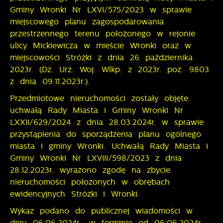
zanonimizowanej. Wyrażenie zgody na analityczne
Gminy Wronki Nr LXVI/575/2023 w sprawie
naszych partnerów.
pliki cookies gwarantuje dostępność wszystkich
miejscowego planu zagospodarowania
Promocyjne pliki cookies służą do prezentowania Ci
Więcej
funkcjonalności.
naszych komunikatów na podstawie analizy Twoich
przestrzennego terenu położonego w rejonie
upodobań oraz Twoich zwyczajów dotyczących
ulicy Mickiewicza w mieście Wronki oraz w
przeglądanej witryny internetowej. Treści promocyjne
miejscowości Stróżki z dnia 26 października
mogą pojawić się na stronach podmiotów trzecich
2023r. (Dz. Urz. Woj. Wlkp. z 2023r. poz. 9803
lub firm będących naszymi partnerami oraz innych
z dnia 09.11.2023r.).
dostawców usług. Firmy te działają w charakterze
pośredników prezentujących nasze treści w postaci
Przedmiotowe nieruchomości zostały objęte
wiadomości, ofert, komunikatów mediów
uchwałą Rady Miasta i Gminy Wronki Nr
społecznościowych.
LXXII/629/2024 z dnia 28.03.2024r. w sprawie
przystąpienia do sporządzenia planu ogólnego
miasta i gminy Wronki. Uchwałą Rady Miasta i
Gminy Wronki Nr LXVIII/598/2023 z dnia
28.12.2023r. wyrażono zgodę na zbycie
nieruchomości położonych w obrębach
ewidencyjnych Stróżki i Wronki.
Wykaz podano do publicznej wiadomości w
dniu 06.06.2024r., w terminie od 06.06.2024r.