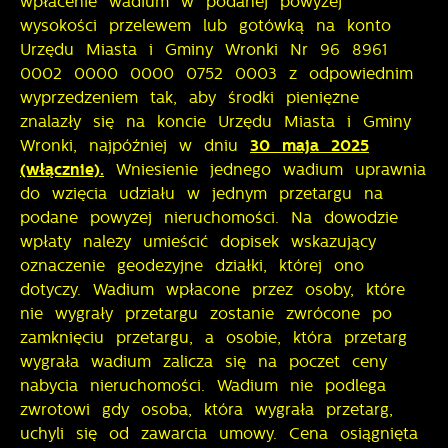
wpłacenie wadium w podanej powyżej
wysokości przelewem lub gotówką na konto
Urzędu Miasta i Gminy Wronki Nr 96 8961
0002 0000 0000 0752 0003 z odpowiednim
wyprzedzeniem tak, aby środki pieniężne
znalazły się na koncie Urzędu Miasta i Gminy
Wronki, najpóźniej w dniu
30 maja 2025
(włącznie).
Wniesienie jednego wadium uprawnia
do wzięcia udziału w jednym przetargu na
podane powyżej nieruchomości. Na dowodzie
wpłaty należy umieścić dopisek wskazujący
oznaczenie geodezyjne działki, której ono
dotyczy. Wadium wpłacone przez osoby, które
nie wygrały przetargu zostanie zwrócone po
zamknięciu przetargu, a osobie, która przetarg
wygrała wadium zalicza się na poczet ceny
nabycia nieruchomości. Wadium nie podlega
zwrotowi gdy osoba, która wygrała przetarg,
uchyli się od zawarcia umowy. Cena osiągnięta