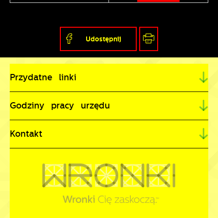
Udostępnij
Przydatne linki
Godziny pracy urzędu
Kontakt