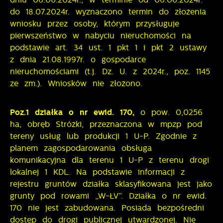
do 18.07.2024r. wyznaczono termin do złożenia
wniosku przez osoby, którym przysługuje
pierwszeństwo w nabyciu nieruchomości na
podstawie art. 34 ust. 1 pkt 1 i pkt 2 ustawy
z dnia 21.08.1997r. o gospodarce
nieruchomościami (t.j. Dz. U. z 2024r., poz. 1145
ze zm.). Wniosków nie złożono.
Poz.1 działka o nr ewid. 170,
o pow. 0,0256
ha, obręb Stróżki, przeznaczona w mpzp pod
tereny usług lub produkcji 1 U-P. Zgodnie z
planem zagospodarowania obsługa
komunikacyjna dla terenu 1 U-P z terenu drogi
lokalnej 1 KDL. Na podstawie informacji z
rejestru gruntów działka sklasyfikowana jest jako
grunty pod rowami „W-ŁV”. Działka o nr ewid.
170 nie jest zabudowana. Posiada bezpośredni
dostęp do drogi publicznej utwardzonej. Nie