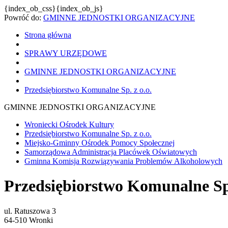
{index_ob_css}{index_ob_js}
Powróć do:
GMINNE JEDNOSTKI ORGANIZACYJNE
Strona główna
SPRAWY URZĘDOWE
GMINNE JEDNOSTKI ORGANIZACYJNE
Przedsiębiorstwo Komunalne Sp. z o.o.
GMINNE JEDNOSTKI ORGANIZACYJNE
Wroniecki Ośrodek Kultury
Przedsiębiorstwo Komunalne Sp. z o.o.
Miejsko-Gminny Ośrodek Pomocy Społecznej
Samorządowa Administracja Placówek Oświatowych
Gminna Komisja Rozwiązywania Problemów Alkoholowych
Przedsiębiorstwo Komunalne Sp.
ul. Ratuszowa 3
64-510 Wronki