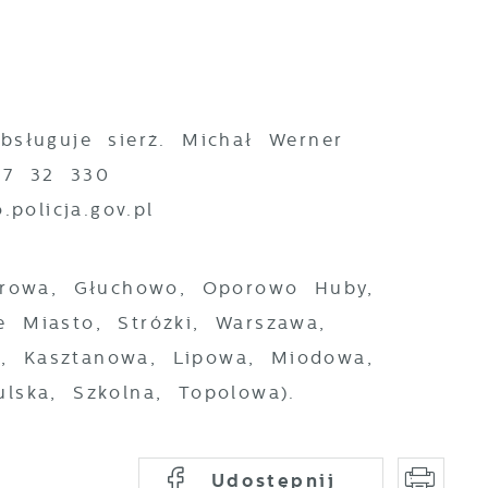
bsługuje sierż. Michał Werner
77 32 330
policja.gov.pl
rowa, Głuchowo, Oporowo Huby,
e Miasto, Stróżki, Warszawa,
, Kasztanowa, Lipowa, Miodowa,
lska, Szkolna, Topolowa).
Udostępnij