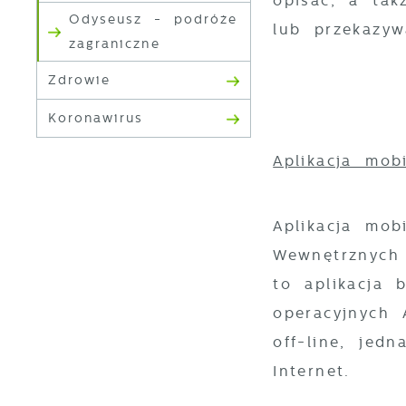
opisać, a tak
Odyseusz - podróże
lub przekazyw
zagraniczne
Zdrowie
Koronawirus
Aplikacja mo
Aplikacja mo
Wewnętrznych 
to aplikacja
operacyjnych 
off-line, jed
Internet.