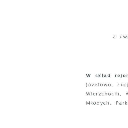
z uw
W skład rejo
Józefowo, Łuc
Wierzchocin,
Młodych, Park