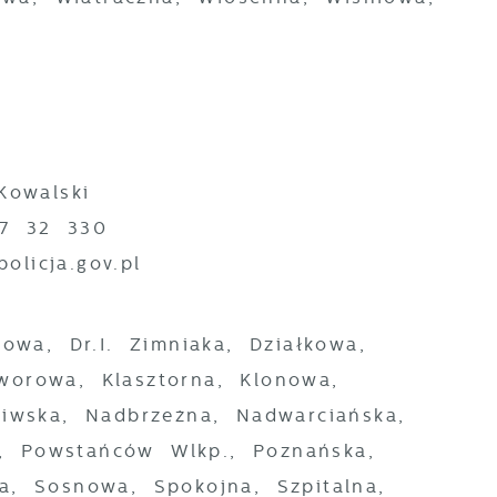
Kowalski
77 32 330
.policja.gov.pl
wa, Dr.I. Zimniaka, Działkowa,
worowa, Klasztorna, Klonowa,
ez
liwska, Nadbrzeżna, Nadwarciańska,
, Powstańców Wlkp., Poznańska,
a, Sosnowa, Spokojna, Szpitalna,