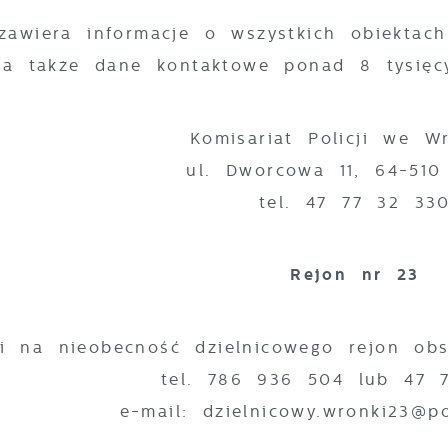
awiera informacje o wszystkich obiektach
 a także dane kontaktowe ponad 8 tysięcy
Komisariat Policji we W
ul. Dworcowa 11, 64-510
tel. 47 77 32 33
Rejon nr 23
i na nieobecność dzielnicowego rejon obsł
tel. 786 936 504 lub 47 
e-mail: dzielnicowy.wronki23@po.