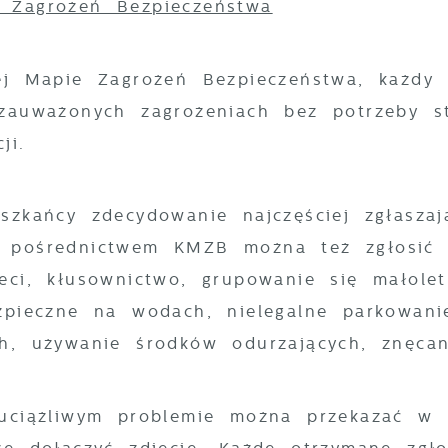
 Zagrożeń Bezpieczeństwa
wej Mapie Zagrożeń Bezpieczeństwa, każd
 zauważonych zagrożeniach bez potrzeby s
ji.
szkańcy zdecydowanie najczęściej zgłasz
 pośrednictwem KMZB można też zgłosić n
eci, kłusownictwo, grupowanie się małolet
zpieczne na wodach, nielegalne parkowani
h, używanie środków odurzających, znęcan
 uciążliwym problemie można przekazać w 