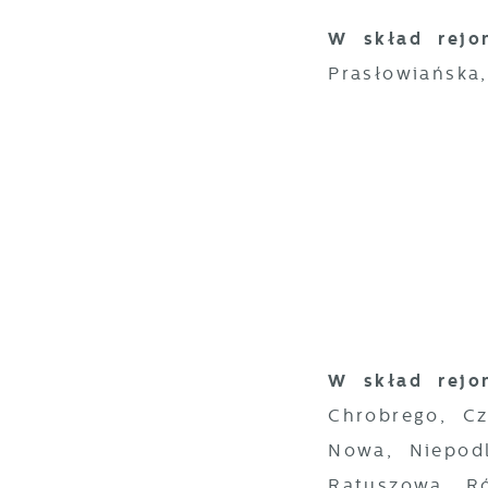
W skład rejo
Prasłowiańska
U
S
c
m
W skład rejo
Chrobrego, Cz
Nowa, Niepodl
N
Ratuszowa, R