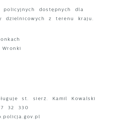
 policyjnych dostępnych dla
 dzielnicowych z terenu kraju.
ronkach
 Wronki
0
uguje st. sierż. Kamil Kowalski
77 32 330
policja.gov.pl