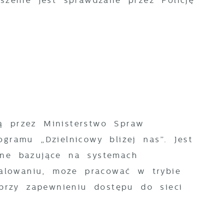
szenie jest sprawdzane przez Policję
ą przez Ministerstwo Spraw
gramu „Dzielnicowy bliżej nas”. Jest
lne bazujące na systemach
stalowaniu, może pracować w trybie
 przy zapewnieniu dostępu do sieci