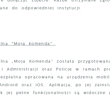
że dołączyć zdjęcie. Każde otrzymane zgło
ane do odpowiedniej instytucji.
bilna "Moja komenda"
bilna „Moja Komenda” została przygotowan
i Administracji oraz Policję w ramach pro
 bezpłatna opracowana na urządzenia mobi
Android oraz iOS. Aplikacja, po jej zain
nak jej pełne funkcjonalności są widoczne