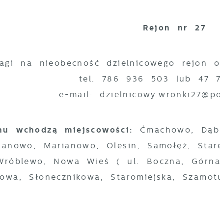
Rejon nr 27
agi na nieobecność dzielnicowego rejon o
tel. 786 936 503 lub 47 
e-mail: dzielnicowy.wronki27@po.
nu wchodzą miejscowości:
Ćmachowo, Dąb
janowo, Marianowo, Olesin, Samołęż, Star
 Wróblewo, Nowa Wieś ( ul. Boczna, Górna
owa, Słonecznikowa, Staromiejska, Szamotu