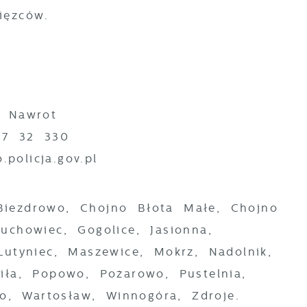
ięzców.
z
w Nawrot
77 32 330
policja.gov.pl
j
Biezdrowo, Chojno Błota Małe, Chojno
uchowiec, Gogolice, Jasionna,
i
ą
Lutyniec, Maszewice, Mokrz, Nadolnik,
iła, Popowo, Pożarowo, Pustelnia,
wo, Wartosław, Winnogóra, Zdroje.