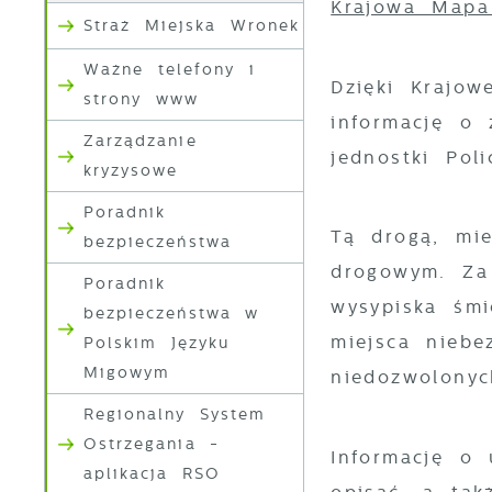
Krajowa Mapa
Straż Miejska Wronek
Ważne telefony i
Dzięki Krajo
strony www
informację o
Zarządzanie
jednostki Polic
kryzysowe
Poradnik
Tą drogą, mie
bezpieczeństwa
drogowym. Za
Poradnik
wysypiska śmi
bezpieczeństwa w
miejsca niebe
Polskim Języku
Migowym
niedozwolonyc
Regionalny System
Ostrzegania -
Informację o
aplikacja RSO