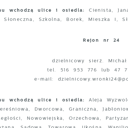
nu wchodzą ulice i osiedla:
Cienista, Jan
, Słoneczna, Szkolna, Borek, Mieszka I, Sł
Rejon nr 24
dzielnicowy sierż. Micha
stawienia
tel. 516 953 776 lub 47 
e-mail: dzielnicowy.wronki24@po.
zanujemy Twoją prywatność. Możesz zmienić ustawienia
ookies lub zaakceptować je wszystkie. W dowolnym
omencie możesz dokonać zmiany swoich ustawień.
nu wchodzą ulice i osiedla:
Aleja Wyzwol
ereśniowa, Dworcowa, Graniczna, Jabłonio
egłości, Nowowiejska, Orzechowa, Partyza
iezbędne
óżana, Sadowa, Towarowa, Ukośna, Wanilio