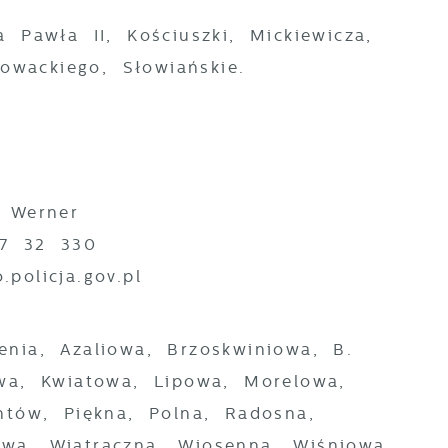
a Pawła II, Kościuszki, Mickiewicza,
owackiego, Słowiańskie.
ł Werner
77 32 330
policja.gov.pl
enia, Azaliowa, Brzoskwiniowa, B.
wa, Kwiatowa, Lipowa, Morelowa,
ntów, Piękna, Polna, Radosna,
wa, Wiatraczna, Wiosenna, Wiśniowa,