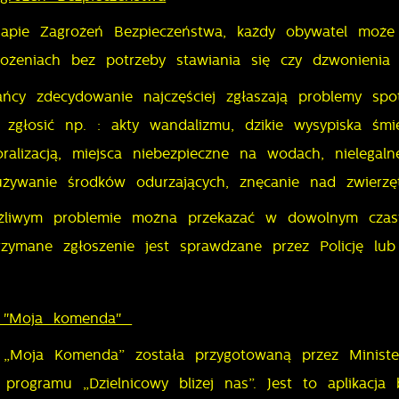
Mapie Zagrożeń Bezpieczeństwa, każdy obywatel może
żeniach bez potrzeby stawiania się czy dzwonienia do
ańcy zdecydowanie najczęściej zgłaszają problemy s
głosić np. : akty wandalizmu, dzikie wysypiska śmie
ralizacją, miejsca niebezpieczne na wodach, nielegal
używanie środków odurzających, znęcanie nad zwierzęt
ążliwym problemie można przekazać w dowolnym czasi
rzymane zgłoszenie jest sprawdzane przez Policję lub
na "Moja komenda"
a „Moja Komenda” została przygotowaną przez Ministe
 programu „Dzielnicowy bliżej nas”. Jest to aplikacj