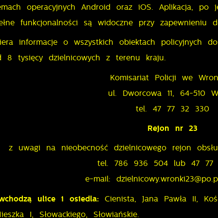
emach operacyjnych Android oraz iOS. Aplikacja, po j
pełne funkcjonalności są widoczne przy zapewnieniu d
era informacje o wszystkich obiektach policyjnych d
 8 tysięcy dzielnicowych z terenu kraju.
Komisariat Policji we Wro
ul. Dworcowa 11, 64-510 W
tel. 47 77 32 330
Rejon nr 23
z uwagi na nieobecność dzielnicowego rejon obsług
tel. 786 936 504 lub 47 77
e-mail: dzielnicowy.wronki23@po.po
wchodzą ulice i osiedla:
Cienista, Jana Pawła II, Koś
ieszka I, Słowackiego, Słowiańskie.