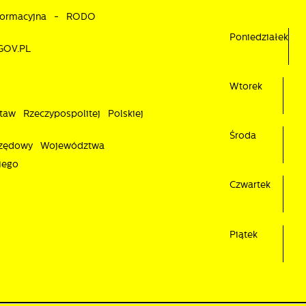
nformacyjna - RODO
Poniedziałek
GOV.PL
Wtorek
taw Rzeczypospolitej Polskiej
Środa
rzędowy Województwa
iego
Czwartek
Piątek