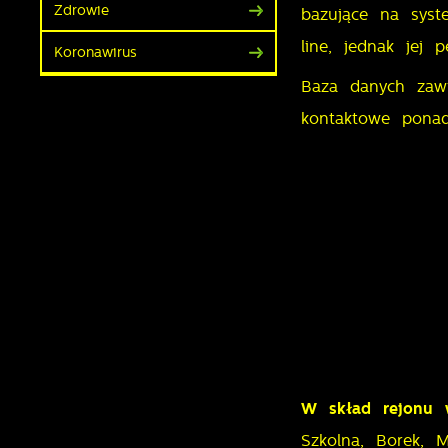
Zdrowie
bazujące na syst
line, jednak jej 
Koronawirus
Baza danych zawi
kontaktowe ponad
W skład rejonu 
Szkolna, Borek, M