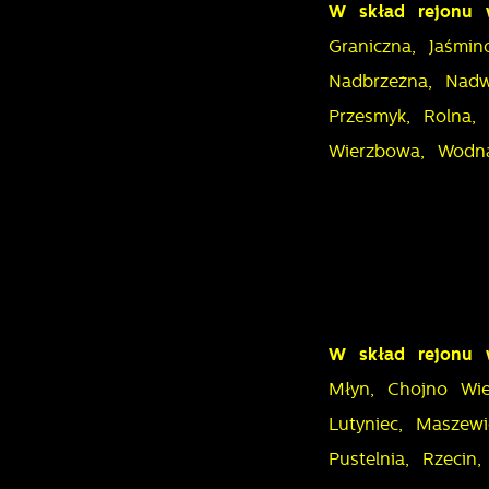
w
W skład rejonu 
m
F
Graniczna, Jaśmin
T
Nadbrzeżna, Nadw
w
Przesmyk, Rolna,
f
Wierzbowa, Wodna
D
W
k
T
p
A
n
A
T
C
W
W skład rejonu 
w
o
Młyn, Chojno Wie
n
R
Lutyniec, Maszew
u
D
z
Pustelnia, Rzecin
i
d