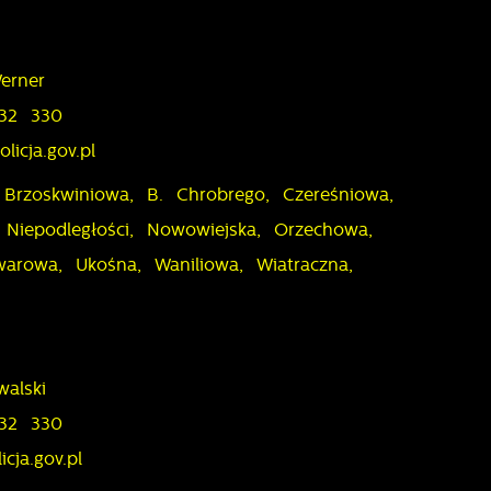
erner
 32 330
licja.gov.pl
 Brzoskwiniowa, B. Chrobrego, Czereśniowa,
Niepodległości, Nowowiejska, Orzechowa,
arowa, Ukośna, Waniliowa, Wiatraczna,
walski
z
 32 330
lu
licja.gov.pl
y