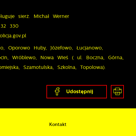
w
uguje sierż. Michał Werner
 32 330
licja.gov.pl
o, Oporowo Huby, Józefowo, Łucjanowo,
hocin, Wróblewo, Nowa Wieś ( ul. Boczna, Górna,
iejska, Szamotulska, Szkolna, Topolowa).
Udostępnij
Kontakt