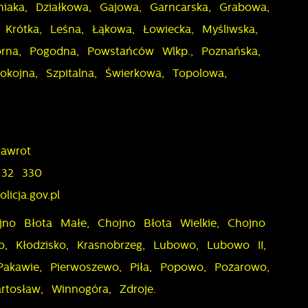
iaka, Działkowa, Gajowa, Garncarska, Grabowa,
, Krótka, Leśna, Łąkowa, Łowiecka, Myśliwska,
órna, Pogodna, Powstańców Wlkp., Poznańska,
okojna, Szpitalna, Świerkowa, Topolowa,
i
Nawrot
 32 330
licja.gov.pl
jno Błota Małe, Chojno Błota Wielkie, Chojno
o, Kłodzisko, Krasnobrzeg, Lubowo, Lubowo II,
Pakawie, Pierwoszewo, Piła, Popowo, Pożarowo,
je
artosław, Winnogóra, Zdroje.