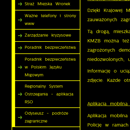
Straż Miejska Wronek
Dzięki Krajowej 
Ważne telefony i strony
zauważonych zagro
www
Tą drogą, mieszk
Zarządzanie kryzysowe
KMZB można też z
Poradnik bezpieczeństwa
zagrożonych demo
niedozwolonych, 
Poradnik bezpieczeństwa
w Polskim Języku
Informację o uci
Migowym
zdjęcie. Każde ot
Regionalny System
Ostrzegania - aplikacja
RSO
Aplikacja mobil
Odyseusz - podróże
Aplikacja mobiln
zagraniczne
Policję w ramach