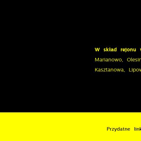
P
W
n
d
p
p
p
k
W skład rejonu 
Marianowo, Olesi
Kasztanowa, Lipo
Przydatne link