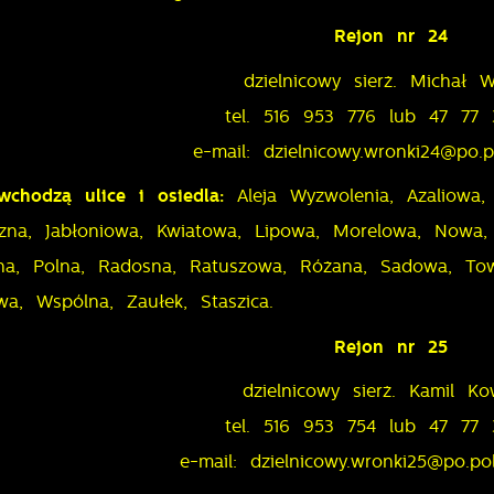
Rejon nr 24
dzielnicowy sierż. Michał W
tel. 516 953 776 lub 47 77
stawienia
e-mail: dzielnicowy.wronki24@po.po
wchodzą ulice i osiedla:
Aleja Wyzwolenia, Azaliowa,
zanujemy Twoją prywatność. Możesz zmienić ustawienia cookies lub
zna, Jabłoniowa, Kwiatowa, Lipowa, Morelowa, Nowa, 
aakceptować je wszystkie. W dowolnym momencie możesz dokonać
miany swoich ustawień.
kna, Polna, Radosna, Ratuszowa, Różana, Sadowa, Tow
a, Wspólna, Zaułek, Staszica.
iezbędne
Rejon nr 25
iezbędne pliki cookies służą do prawidłowego funkcjonowania strony
dzielnicowy sierż. Kamil Ko
nternetowej i umożliwiają Ci komfortowe korzystanie z oferowanych prze
as usług.
tel. 516 953 754 lub 47 77
liki cookies odpowiadają na podejmowane przez Ciebie działania w ce
e-mail: dzielnicowy.wronki25@po.po
ięcej
.in. dostosowania Twoich ustawień preferencji prywatności, logowania cz