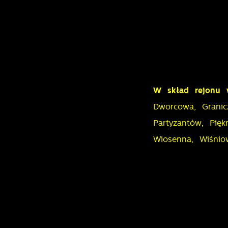
U
W skład rejonu 
S
Dworcowa, Granic
z
z
Partyzantów, Pię
Wiosenna, Wiśniow
N
N
i
n
P
W
m