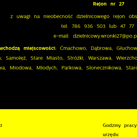
Rejon nr 27
romocyjne pliki cookies służą do prezentowania Ci naszych komunikató
ięcej
a podstawie analizy Twoich upodobań oraz Twoich zwyczajów
z uwagi na nieobecność dzielnicowego rejon obsł
otyczących przeglądanej witryny internetowej. Treści promocyjne mogą
ojawić się na stronach podmiotów trzecich lub firm będących naszymi
tel. 786 936 503 lub 47 77
artnerami oraz innych dostawców usług. Firmy te działają w charakterze
e-mail: dzielnicowy.wronki27@po.po
ośredników prezentujących nasze treści w postaci wiadomości, ofert,
omunikatów mediów społecznościowych.
wchodzą miejscowości:
Ćmachowo, Dąbrowa, Głuchow
n, Samołęż, Stare Miasto, Stróżki, Warszawa, Wierzc
wa, Miodowa, Młodych, Parkowa, Słonecznikowa, Starom
i
Godziny pracy
urzędu