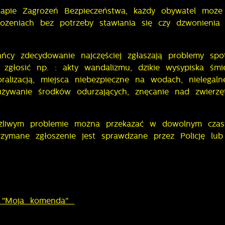
Mapie Zagrożeń Bezpieczeństwa, każdy obywatel może
żeniach bez potrzeby stawiania się czy dzwonienia do
ańcy zdecydowanie najczęściej zgłaszają problemy s
głosić np. : akty wandalizmu, dzikie wysypiska śmie
ralizacją, miejsca niebezpieczne na wodach, nielegal
używanie środków odurzających, znęcanie nad zwierzęt
ążliwym problemie można przekazać w dowolnym czasi
rzymane zgłoszenie jest sprawdzane przez Policję lub
na "Moja komenda"