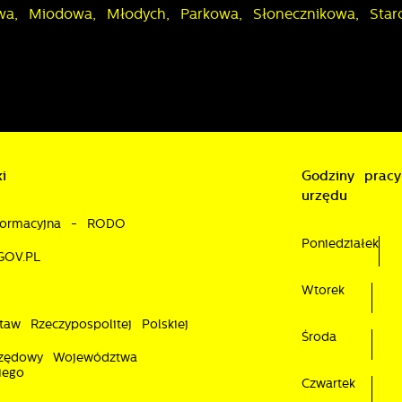
wa, Miodowa, Młodych, Parkowa, Słonecznikowa, Starom
i
Godziny pracy
urzędu
nformacyjna - RODO
Poniedziałek
GOV.PL
Wtorek
taw Rzeczypospolitej Polskiej
Środa
rzędowy Województwa
iego
Czwartek