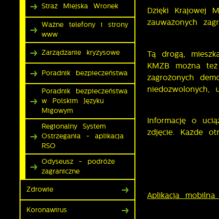
Straż Miejska Wronek
Dzięki Krajowej 
zauważonych zagro
Ważne telefony i strony
www
Zarządzanie kryzysowe
Tą drogą, mieszk
KMZB można też z
Poradnik bezpieczeństwa
zagrożonych demo
niedozwolonych, 
Poradnik bezpieczeństwa
w Polskim Języku
Migowym
Informację o uci
Regionalny System
zdjęcie. Każde ot
Ostrzegania - aplikacja
RSO
Odyseusz - podróże
zagraniczne
Zdrowie
Aplikacja mobil
Koronawirus