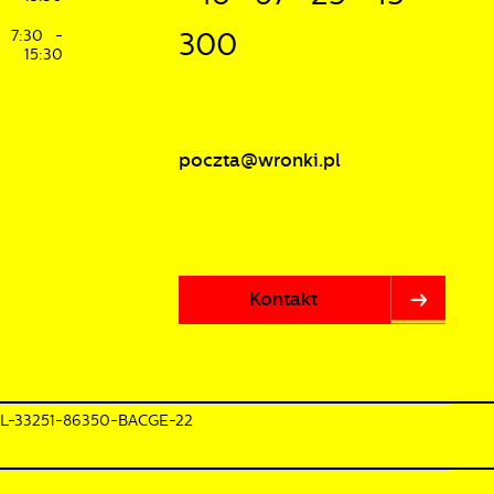
7:30 -
300
15:30
poczta@wronki.pl
Kontakt
PL-33251-86350-BACGE-22