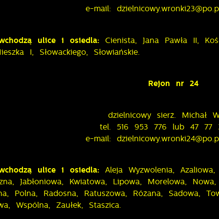
e-mail: dzielnicowy.wronki23@po.po
wchodzą ulice i osiedla:
Cienista, Jana Pawła II, Koś
ieszka I, Słowackiego, Słowiańskie.
Rejon nr 24
dzielnicowy sierż. Michał W
tel. 516 953 776 lub 47 77
e-mail: dzielnicowy.wronki24@po.po
stawienia
wchodzą ulice i osiedla:
Aleja Wyzwolenia, Azaliowa,
zanujemy Twoją prywatność. Możesz zmienić ustawienia cookies lub
zna, Jabłoniowa, Kwiatowa, Lipowa, Morelowa, Nowa, 
aakceptować je wszystkie. W dowolnym momencie możesz dokonać
kna, Polna, Radosna, Ratuszowa, Różana, Sadowa, Tow
miany swoich ustawień.
a, Wspólna, Zaułek, Staszica.