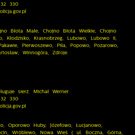
 32 330
licja.gov.pl
jno Błota Małe, Chojno Błota Wielkie, Chojno
o, Kłodzisko, Krasnobrzeg, Lubowo, Lubowo II,
je
Pakawie, Pierwoszewo, Piła, Popowo, Pożarowo,
artosław, Winnogóra, Zdroje.
w
uguje sierż. Michał Werner
 32 330
licja.gov.pl
o, Oporowo Huby, Józefowo, Łucjanowo,
hocin, Wróblewo, Nowa Wieś ( ul. Boczna, Górna,