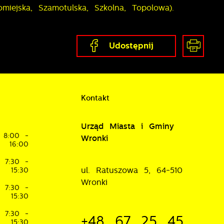
iejska, Szamotulska, Szkolna, Topolowa).
Udostępnij
Kontakt
Urząd Miasta i Gminy
8:00 -
Wronki
16:00
7:30 -
ul. Ratuszowa 5, 64-510
15:30
Wronki
7:30 -
15:30
7:30 -
+48 67 25 45
15:30