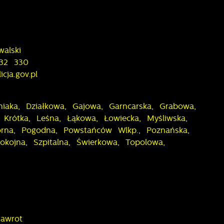
z
walski
 32 330
lu
licja.gov.pl
y
iaka, Działkowa, Gajowa, Garncarska, Grabowa,
, Krótka, Leśna, Łąkowa, Łowiecka, Myśliwska,
órna, Pogodna, Powstańców Wlkp., Poznańska,
okojna, Szpitalna, Świerkowa, Topolowa,
i
Nawrot