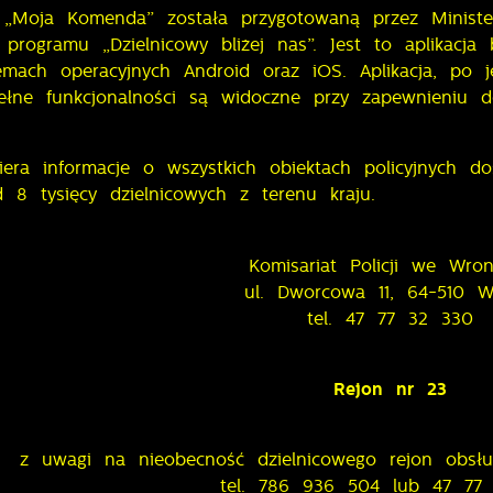
a „Moja Komenda” została przygotowaną przez Ministe
 programu „Dzielnicowy bliżej nas”. Jest to aplikacj
emach operacyjnych Android oraz iOS. Aplikacja, po j
pełne funkcjonalności są widoczne przy zapewnieniu d
era informacje o wszystkich obiektach policyjnych d
 8 tysięcy dzielnicowych z terenu kraju.
Komisariat Policji we Wro
ul. Dworcowa 11, 64-510 W
tel. 47 77 32 330
Rejon nr 23
z uwagi na nieobecność dzielnicowego rejon obsług
tel. 786 936 504 lub 47 77