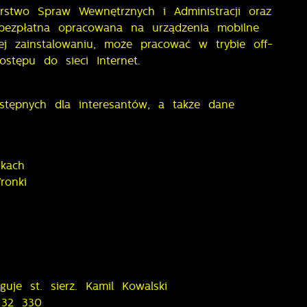
rstwo Spraw Wewnętrznych i Administracji oraz
a bezpłatna opracowana na urządzenia mobilne
ej zainstalowaniu, może pracować w trybie off-
ostępu do sieci Internet.
ostępnych dla interesantów, a także dane
nkach
ronki
uje st. sierż. Kamil Kowalski
 32 330