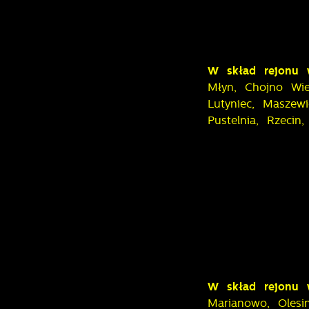
C
W
w
o
n
u
W skład rejonu 
R
z
Młyn, Chojno Wie
d
D
i
Lutyniec, Maszew
Pustelnia, Rzecin
P
W
n
d
p
p
p
k
W skład rejonu 
Marianowo, Olesi