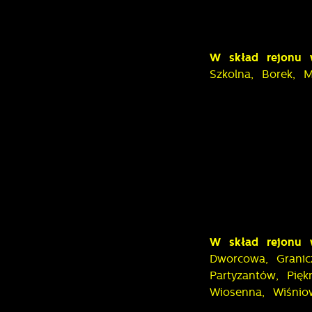
W skład rejonu 
Szkolna, Borek, M
U
W skład rejonu 
S
Dworcowa, Granic
z
Partyzantów, Pię
z
Wiosenna, Wiśniow