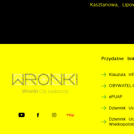
Kasztanowa, Lipo
Przydatne link
Klauzula i
OBYWATEL.
ePUAP
Dziennik Us
Dziennik U
Wielkopolsk