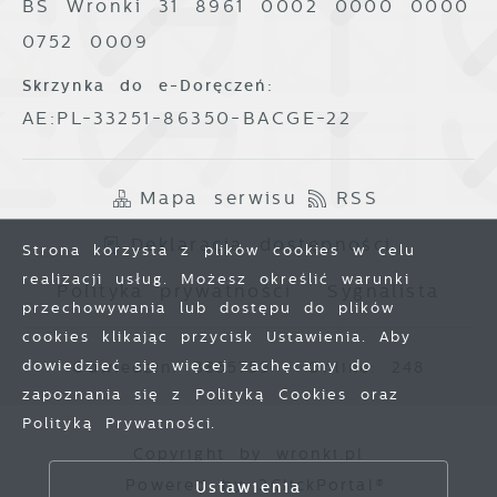
BS Wronki 31 8961 0002 0000 0000
0752 0009
Skrzynka do e-Doręczeń:
AE:PL-33251-86350-BACGE-22
Mapa serwisu
RSS
Deklaracja dostępności
Strona korzysta z plików cookies w celu
realizacji usług. Możesz określić warunki
Polityka prywatności
Sygnalista
przechowywania lub dostępu do plików
cookies klikając przycisk Ustawienia. Aby
dowiedzieć się więcej zachęcamy do
Odwiedzin: 3855759
Online: 248
zapoznania się z Polityką Cookies oraz
Polityką Prywatności.
Copyright by wronki.pl
Zapisz wybrane
Powered by
2ClickPortal®
Ustawienia