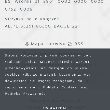
BS Wronki 31 8961 0002 0000 0000
0752 0009
Skrzynka do e-Doręczeń:
AE:PL-33251-86350-BACGE-22
Mapa serwisu
RSS
Deklaracja dostępności
Strona korzysta z plików cookies w celu
realizacji usług. Możesz określić warunki
Polityka prywatności
Sygnalista
przechowywania lub dostępu do plików
cookies klikając przycisk Ustawienia. Aby
dowiedzieć się więcej zachęcamy do
Odwiedzin: 3818414
Online: 316
zapoznania się z Polityką Cookies oraz
Polityką Prywatności.
Copyright by wronki.pl
Zapisz wybrane
Powered by
2ClickPortal®
Ustawienia