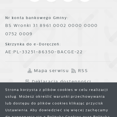
Nr konta bankowego Gminy:
BS Wronki 31 8961 0002 0000 0000
0752 0009
Skrzynka do e-Doręczeń:
AE:PL-33251-86350-BACGE-22
Mapa serwisu
RSS
Deklaracja dostępności
Strona korzysta z plików cookies w celu realizacji
Polityka prywatności
Sygnalista
usług. Możesz określić warunki przechowywania
lub dostępu do plików cookies klikając przycisk
Zapisz wybrane
Ustawienia. Aby dowiedzieć się więcej zachęcamy
Odwiedzin: 3798007
Online: 278
do zapoznania się z Polityką Cookies oraz Polityką