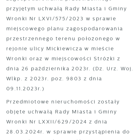
lub firm będących naszymi partnerami oraz
przyjętym uchwałą Rady Miasta i Gminy
innych dostawców usług. Firmy te działają w
Wronki Nr LXVI/575/2023 w sprawie
charakterze pośredników prezentujących nasze
miejscowego planu zagospodarowania
treści w postaci wiadomości, ofert,
komunikatów mediów społecznościowych.
przestrzennego terenu położonego w
rejonie ulicy Mickiewicza w mieście
Wronki oraz w miejscowości Stróżki z
dnia 26 października 2023r. (Dz. Urz. Woj.
Wlkp. z 2023r. poz. 9803 z dnia
09.11.2023r.)
Przedmiotowe nieruchomości zostały
objęte uchwałą Rady Miasta i Gminy
Wronki Nr LXXII/629/2024 z dnia
28.03.2024r. w sprawie przystąpienia do