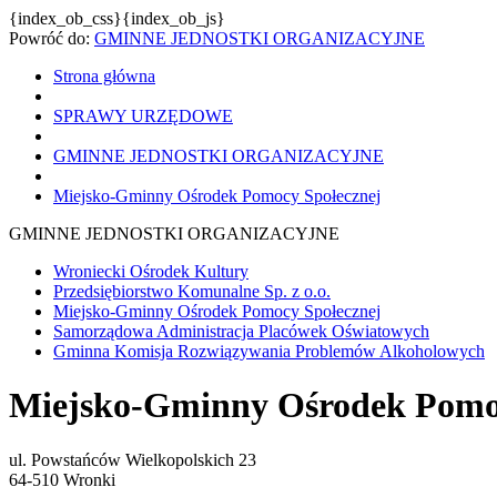
{index_ob_css}{index_ob_js}
Powróć do:
GMINNE JEDNOSTKI ORGANIZACYJNE
Strona główna
SPRAWY URZĘDOWE
GMINNE JEDNOSTKI ORGANIZACYJNE
Miejsko-Gminny Ośrodek Pomocy Społecznej
GMINNE JEDNOSTKI ORGANIZACYJNE
Wroniecki Ośrodek Kultury
Przedsiębiorstwo Komunalne Sp. z o.o.
Miejsko-Gminny Ośrodek Pomocy Społecznej
Samorządowa Administracja Placówek Oświatowych
Gminna Komisja Rozwiązywania Problemów Alkoholowych
Miejsko-Gminny Ośrodek Pomo
ul. Powstańców Wielkopolskich 23
64-510 Wronki