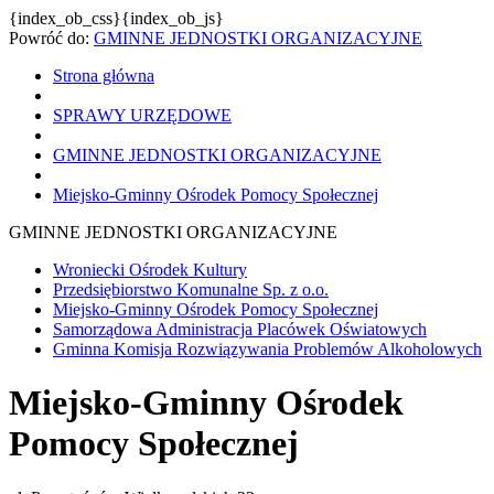
{index_ob_css}{index_ob_js}
Powróć do:
GMINNE JEDNOSTKI ORGANIZACYJNE
Strona główna
SPRAWY URZĘDOWE
GMINNE JEDNOSTKI ORGANIZACYJNE
Miejsko-Gminny Ośrodek Pomocy Społecznej
GMINNE JEDNOSTKI ORGANIZACYJNE
Wroniecki Ośrodek Kultury
Przedsiębiorstwo Komunalne Sp. z o.o.
Miejsko-Gminny Ośrodek Pomocy Społecznej
Samorządowa Administracja Placówek Oświatowych
Gminna Komisja Rozwiązywania Problemów Alkoholowych
Miejsko-Gminny Ośrodek
Pomocy Społecznej