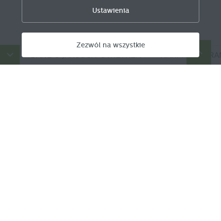
Ustawienia
Zezwól na wszystkie
Zezwól na wszystkie
W
DANE O JAKOŚCI POWIETRZA
HARMONOGRAM 