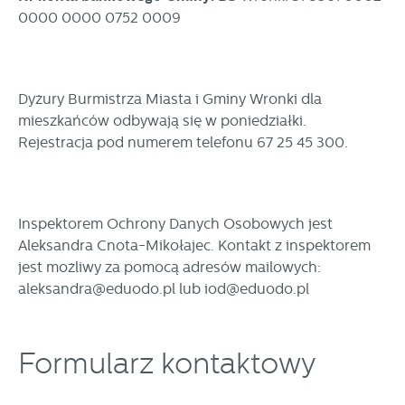
funkcjonalności.
0000 0000 0752 0009
Promocyjne pliki cookies służą do prezentowania Ci naszych
Więcej
komunikatów na podstawie analizy Twoich upodobań oraz
Twoich zwyczajów dotyczących przeglądanej witryny
internetowej. Treści promocyjne mogą pojawić się na
Dyżury Burmistrza Miasta i Gminy Wronki dla
stronach podmiotów trzecich lub firm będących naszymi
mieszkańców odbywają się w poniedziałki.
partnerami oraz innych dostawców usług. Firmy te działają
Rejestracja pod numerem telefonu 67 25 45 300.
w charakterze pośredników prezentujących nasze treści w
postaci wiadomości, ofert, komunikatów mediów
społecznościowych.
Inspektorem Ochrony Danych Osobowych jest
Aleksandra Cnota-Mikołajec. Kontakt z inspektorem
jest możliwy za pomocą adresów mailowych:
aleksandra@eduodo.pl
lub
iod@eduodo.pl
Formularz kontaktowy