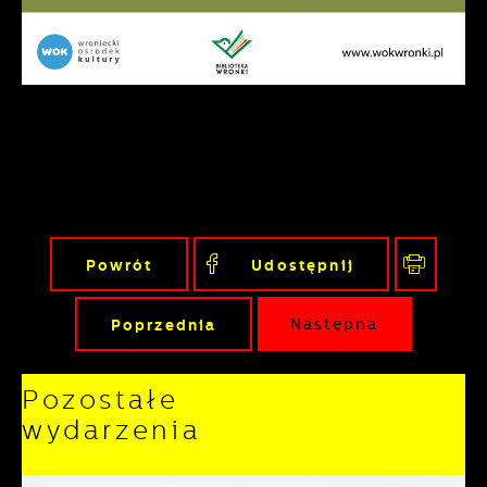
Powrót
Udostępnij
Poprzednia
Następna
Pozostałe
wydarzenia