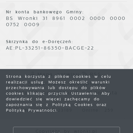
Nr konta bankowego Gminy:
BS Wronki 31 8961 0002 0000 0000
0752 0009
Skrzynka do e-Doręczeń:
AE:PL-33251-86350-BACGE-22
Mapa serwisu
RSS
Strona korzysta z plików cookies w celu
realizacji usług. Możesz określić warunki
Deklaracja dostępności
przechowywania lub dostępu do plików
Polityka prywatności
Sygnalista
cookies klikając przycisk Ustawienia. Aby
dowiedzieć się więcej zachęcamy do
zapoznania się z Polityką Cookies oraz
Odwiedzin: 3823189
Online: 259
Polityką Prywatności.
Zapisz wybrane
Copyright by wronki.pl