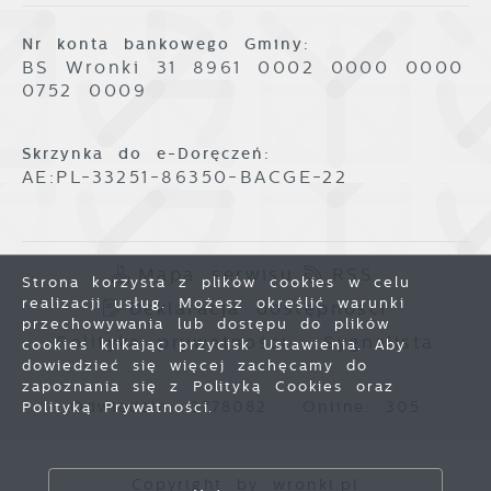
Nr konta bankowego Gminy:
BS Wronki 31 8961 0002 0000 0000
0752 0009
Skrzynka do e-Doręczeń:
AE:PL-33251-86350-BACGE-22
Mapa serwisu
RSS
Strona korzysta z plików cookies w celu
realizacji usług. Możesz określić warunki
Deklaracja dostępności
przechowywania lub dostępu do plików
Polityka prywatności
Sygnalista
cookies klikając przycisk Ustawienia. Aby
dowiedzieć się więcej zachęcamy do
zapoznania się z Polityką Cookies oraz
Odwiedzin: 3778082
Online: 305
Polityką Prywatności.
Zapisz wybrane
Copyright by wronki.pl