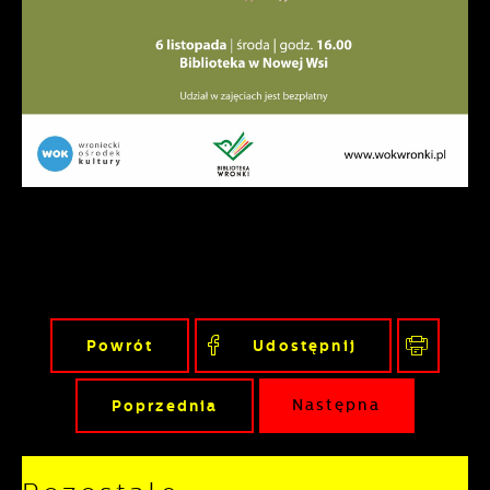
podmiotów trzecich lub firm będących
naszymi partnerami oraz innych
dostawców usług. Firmy te działają w
charakterze pośredników prezentujących
nasze treści w postaci wiadomości, ofert,
komunikatów mediów społecznościowych.
Powrót
Udostępnij
Poprzednia
Następna