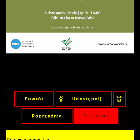
podmiotów trzecich lub firm będących
naszymi partnerami oraz innych
dostawców usług. Firmy te działają w
charakterze pośredników prezentujących
nasze treści w postaci wiadomości, ofert,
komunikatów mediów społecznościowych.
Powrót
Udostępnij
Poprzednia
Następna