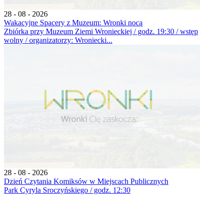
28 - 08 - 2026
Wakacyjne Spacery z Muzeum: Wronki nocą
Zbiórka przy Muzeum Ziemi Wronieckiej / godz. 19:30 / wstęp
wolny / organizatorzy: Wroniecki...
28 - 08 - 2026
Dzień Czytania Komiksów w Miejscach Publicznych
Park Cyryla Sroczyńskiego / godz. 12:30