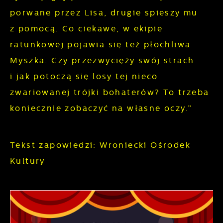
witryny internetowej. Treści promocyjne mogą
porwane przez Lisa, drugie spieszy mu
pojawić się na stronach podmiotów trzecich
z pomocą. Co ciekawe, w ekipie
lub firm będących naszymi partnerami oraz
innych dostawców usług. Firmy te działają w
ratunkowej pojawia się też płochliwa
charakterze pośredników prezentujących
Myszka. Czy przezwycięży swój strach
nasze treści w postaci wiadomości, ofert,
i jak potoczą się losy tej nieco
komunikatów mediów społecznościowych.
zwariowanej trójki bohaterów? To trzeba
koniecznie zobaczyć na własne oczy.”
Tekst zapowiedzi: Wroniecki Ośrodek
Kultury