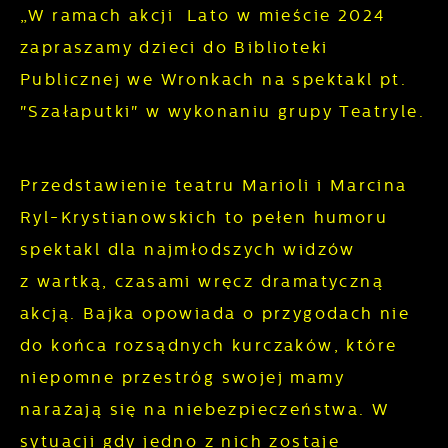
Analityczne pliki cookies pomagają nam
„W ramach akcji Lato w mieście 2024
i personalizacyjne pliki cookies gwarantuje
rozwijać się i dostosowywać do Twoich
zapraszamy dzieci do Biblioteki
dostępność większej ilości funkcji na stronie.
potrzeb.
Publicznej we Wronkach na spektakl pt.
"Szałaputki" w wykonaniu grupy Teatryle.
Cookies analityczne pozwalają na uzyskanie
Więcej
informacji w zakresie wykorzystywania witryny
internetowej, miejsca oraz częstotliwości, z
Przedstawienie teatru Marioli i Marcina
Reklamowe
jaką odwiedzane są nasze serwisy www. Dane
Ryl-Krystianowskich to pełen humoru
pozwalają nam na ocenę naszych serwisów
Dzięki reklamowym plikom cookies
spektakl dla najmłodszych widzów
internetowych pod względem ich popularności
prezentujemy Ci najciekawsze informacje i
wśród użytkowników. Zgromadzone
z wartką, czasami wręcz dramatyczną
aktualności na stronach naszych partnerów.
informacje są przetwarzane w formie
akcją. Bajka opowiada o przygodach nie
zanonimizowanej. Wyrażenie zgody na
Promocyjne pliki cookies służą do
do końca rozsądnych kurczaków, które
Więcej
analityczne pliki cookies gwarantuje
prezentowania Ci naszych komunikatów na
niepomne przestróg swojej mamy
dostępność wszystkich funkcjonalności.
podstawie analizy Twoich upodobań oraz
narażają się na niebezpieczeństwa. W
Twoich zwyczajów dotyczących przeglądanej
sytuacji gdy jedno z nich zostaje