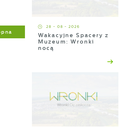
28 - 08 - 2026
ępna
Wakacyjne Spacery z
Muzeum: Wronki
nocą
a
ji