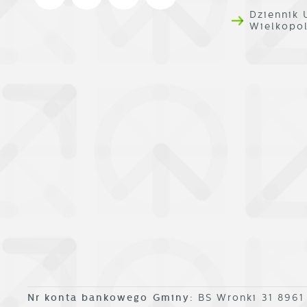
k
T
Dziennik
i
Wielkopo
p
i
p
o
Nr konta bankowego Gminy:
BS Wronki 31 896