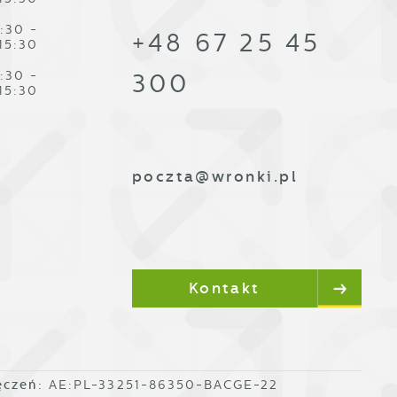
:30 -
+48 67 25 45
15:30
:30 -
300
,
15:30
poczta@wronki.pl
Kontakt
ęczeń:
AE:PL-33251-86350-BACGE-22