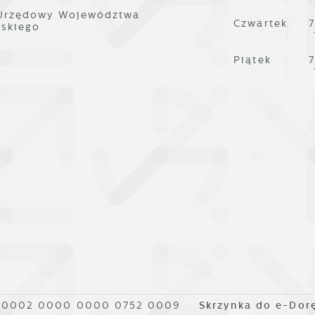
omunikatów na podstawie analizy Twoich upodobań oraz
woich zwyczajów dotyczących przeglądanej witryny
 Urzędowy Województwa
Czwartek
7
nternetowej. Treści promocyjne mogą pojawić się na stronach
lskiego
odmiotów trzecich lub firm będących naszymi partnerami oraz
nnych dostawców usług. Firmy te działają w charakterze
Piątek
7
ośredników prezentujących nasze treści w postaci wiadomości
fert, komunikatów mediów społecznościowych.
1 0002 0000 0000 0752 0009
Skrzynka do e-Dor