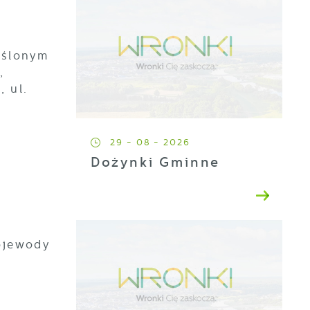
eślonym
,
, ul.
29 - 08 - 2026
Dożynki Gminne
ojewody