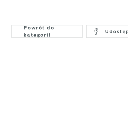
Powrót
do
U
Udostę
kategorii
S
c
m
N
N
s
o
P
W
d
p
p