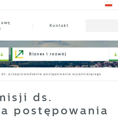
rawę
Kontakt
e
Biznes i rozwój
i ds. przeprowadzenia postępowania wyjaśniającego
isji ds.
ia postępowania