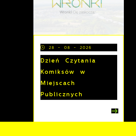
28 - 08 - 2026
Dzień Czytania
Komiksów w
Miejscach
Publicznych
z