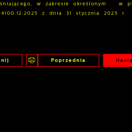
aśniającego, w zakresie określonym w p
I.4100.12.2025 z dnia 31 stycznia 2025 r.
stawienia
nij
Poprzednia
Nast
zanujemy Twoją prywatność. Możesz zmienić ustawienia
ookies lub zaakceptować je wszystkie. W dowolnym
omencie możesz dokonać zmiany swoich ustawień.
iezbędne
iezbędne pliki cookies służą do prawidłowego
unkcjonowania strony internetowej i umożliwiają Ci
omfortowe korzystanie z oferowanych przez nas usług.
liki cookies odpowiadają na podejmowane przez Ciebie