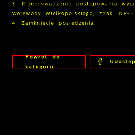
3. Przeprowadzenie postępowania wyj
Wojewody Wielkopolskiego, znak: NP-I
4. Zamknięcie posiedzenia.
U
Powrót
do
Udostęp
kategorii
S
c
m
N
N
f
k
P