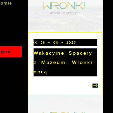
iśmie
28 - 08 - 2026
ępna
Wakacyjne Spacery
z Muzeum: Wronki
nocą