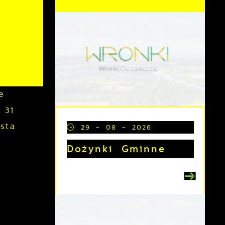
e
 31
sta
29 - 08 - 2026
Dożynki Gminne