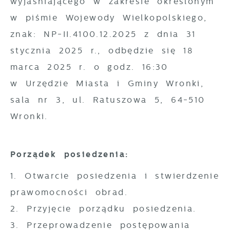
wyjaśniającego w zakresie określonym
cookies gwarantuje dostępność większej
potrzeb.
w piśmie Wojewody Wielkopolskiego,
ilości funkcji na stronie.
Cookies analityczne pozwalają na
znak: NP-II.4100.12.2025 z dnia 31
Więcej
uzyskanie informacji w zakresie
stycznia 2025 r., odbędzie się 18
wykorzystywania witryny internetowej,
marca 2025 r. o godz. 16:30
Reklamowe
miejsca oraz częstotliwości, z jaką
w Urzędzie Miasta i Gminy Wronki,
odwiedzane są nasze serwisy www. Dane
Dzięki reklamowym plikom cookies
sala nr 3, ul. Ratuszowa 5, 64-510
pozwalają nam na ocenę naszych serwisów
prezentujemy Ci najciekawsze informacje i
internetowych pod względem ich
Wronki.
aktualności na stronach naszych partnerów.
popularności wśród użytkowników.
Promocyjne pliki cookies służą do
Więcej
Zgromadzone informacje są przetwarzane
prezentowania Ci naszych komunikatów na
Porządek posiedzenia:
w formie zanonimizowanej. Wyrażenie
podstawie analizy Twoich upodobań oraz
zgody na analityczne pliki cookies
1. Otwarcie posiedzenia i stwierdzenie
Twoich zwyczajów dotyczących przeglądanej
gwarantuje dostępność wszystkich
witryny internetowej. Treści promocyjne
prawomocności obrad.
funkcjonalności.
mogą pojawić się na stronach podmiotów
2. Przyjęcie porządku posiedzenia.
trzecich lub firm będących naszymi
3. Przeprowadzenie postępowania