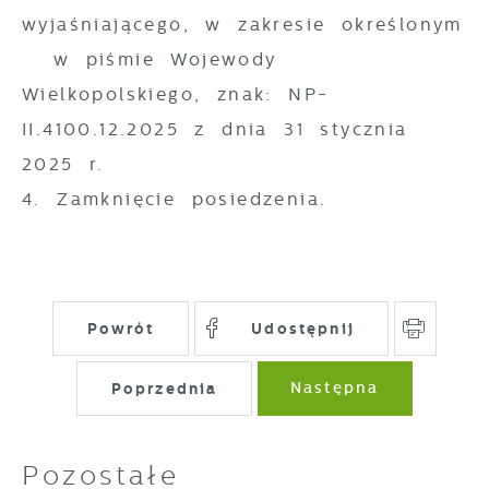
partnerami oraz innych dostawców usług.
wyjaśniającego, w zakresie określonym
Firmy te działają w charakterze
w piśmie Wojewody
pośredników prezentujących nasze treści w
Wielkopolskiego, znak: NP-
postaci wiadomości, ofert, komunikatów
mediów społecznościowych.
II.4100.12.2025 z dnia 31 stycznia
2025 r.
4. Zamknięcie posiedzenia.
Powrót
Udostępnij
Poprzednia
Następna
Pozostałe