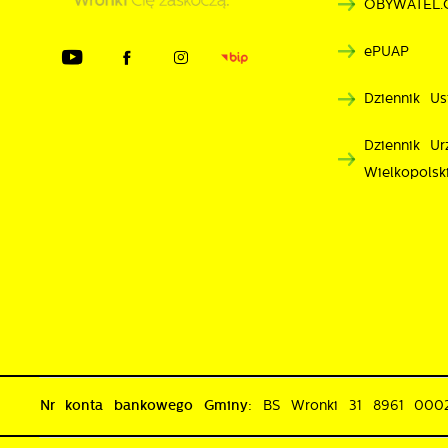
OBYWATEL.
n
d
ePUAP
p
p
Dziennik Us
p
k
Dziennik U
Wielkopolsk
Nr konta bankowego Gminy:
BS Wronki 31 8961 00