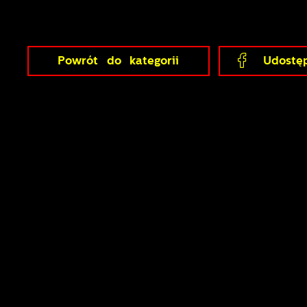
Powrót
do kategorii
Udostęp
U
S
z
z
N
N
i
n
P
W
m
w