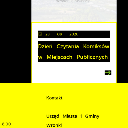
28 - 08 - 2026
Dzień Czytania Komiksów
i
w Miejscach Publicznych
Kontakt
je
Urząd Miasta i Gminy
8:00 -
w
Wronki