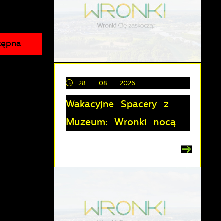
tępna
28 - 08 - 2026
Wakacyjne Spacery z
Muzeum: Wronki nocą
z
lu
y