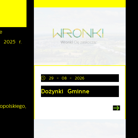
e
a 2025 r.
29 - 08 - 2026
Dożynki Gminne
polskiego,