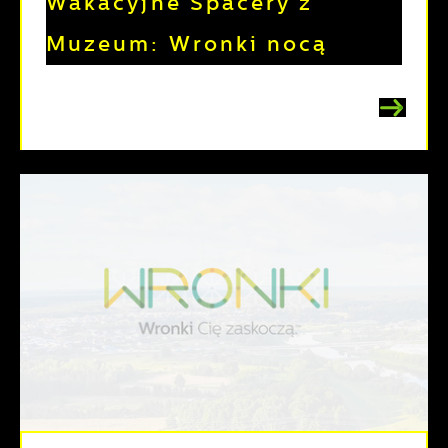
Wakacyjne Spacery z
Muzeum: Wronki nocą