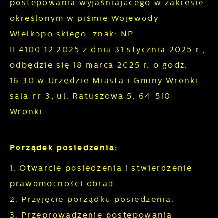
postępowania wyjaśniającego w zakresie
Cookies analityczne pozwalają na uzyskanie
Więcej
określonym w piśmie Wojewody
informacji w zakresie wykorzystywania witryny
internetowej, miejsca oraz częstotliwości, z
Wielkopolskiego, znak: NP-
Reklamowe
jaką odwiedzane są nasze serwisy www. Dane
II.4100.12.2025 z dnia 31 stycznia 2025 r.,
pozwalają nam na ocenę naszych serwisów
Dzięki reklamowym plikom cookies
odbędzie się 18 marca 2025 r. o godz.
internetowych pod względem ich popularności
prezentujemy Ci najciekawsze informacje i
16:30 w Urzędzie Miasta i Gminy Wronki,
wśród użytkowników. Zgromadzone
aktualności na stronach naszych partnerów.
sala nr 3, ul. Ratuszowa 5, 64-510
informacje są przetwarzane w formie
Promocyjne pliki cookies służą do
Więcej
Wronki.
zanonimizowanej. Wyrażenie zgody na
prezentowania Ci naszych komunikatów na
analityczne pliki cookies gwarantuje
podstawie analizy Twoich upodobań oraz
dostępność wszystkich funkcjonalności.
Twoich zwyczajów dotyczących przeglądanej
Porządek posiedzenia:
witryny internetowej. Treści promocyjne mogą
1. Otwarcie posiedzenia i stwierdzenie
pojawić się na stronach podmiotów trzecich
prawomocności obrad.
lub firm będących naszymi partnerami oraz
innych dostawców usług. Firmy te działają w
2. Przyjęcie porządku posiedzenia.
charakterze pośredników prezentujących
3. Przeprowadzenie postępowania