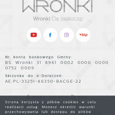
Nr konta bankowego Gminy:
BS Wronki 31 8961 0002 0000 0000
0752 0009
Skrzynka do e-Doręczeń:
AE:PL-33251-86350-BACGE-22
Mapa serwisu
RSS
Strona korzysta z plików cookies w celu
Deklaracja dostępności
realizacji usług. Możesz określić warunki
przechowywania lub dostępu do plików
Polityka prywatności
Sygnalista