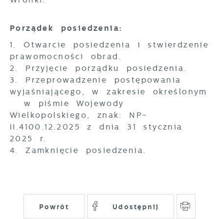
aktualności na stronach naszych partnerów.
popularności wśród użytkowników.
Zgromadzone informacje są przetwarzane
Promocyjne pliki cookies służą do
Więcej
Porządek posiedzenia:
w formie zanonimizowanej. Wyrażenie
prezentowania Ci naszych komunikatów na
zgody na analityczne pliki cookies
podstawie analizy Twoich upodobań oraz
1. Otwarcie posiedzenia i stwierdzenie
gwarantuje dostępność wszystkich
Twoich zwyczajów dotyczących przeglądanej
prawomocności obrad.
funkcjonalności.
witryny internetowej. Treści promocyjne
2. Przyjęcie porządku posiedzenia.
mogą pojawić się na stronach podmiotów
3. Przeprowadzenie postępowania
trzecich lub firm będących naszymi
wyjaśniającego, w zakresie określonym
partnerami oraz innych dostawców usług.
Firmy te działają w charakterze
w piśmie Wojewody
pośredników prezentujących nasze treści w
Wielkopolskiego, znak: NP-
postaci wiadomości, ofert, komunikatów
II.4100.12.2025 z dnia 31 stycznia
mediów społecznościowych.
2025 r.
4. Zamknięcie posiedzenia.
Powrót
Udostępnij